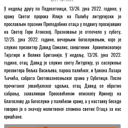
У недељу другу по Педесетници, 13/26. јуна 2022. године, у
храму Светог пророка Илије на Палићу литургијски је
прослављен празник Преподобних отаца у подвигу просијавших
на Светој Гори Атонској. Празновање је отпочело у суботу,
12/25. јуна 2022. године, вечерњим богослужењем, које је
служио презвитер Давид Сомалис, свештеник Архиепископије
Тијатире и Велике Британије. У недељу, 13/26. јуна 2022.
године, отац Давид је служио свету Литургију, уз саслужење
презвитера Вељка Васиљева, пароха палићког, и ђакона Лазара
Ђачића, сабрата Световазнесењског храма у Суботици. После
прочитаног јеванђелског одељка, отац Давид се обратио
сабрању, захваливши Преосвећеном епископу Иринеју на
благослову да богослужи у палићком храму, а у наставку беседе
говорио је о значају молитвеног спомена светих Отаца за нас
хришћане.