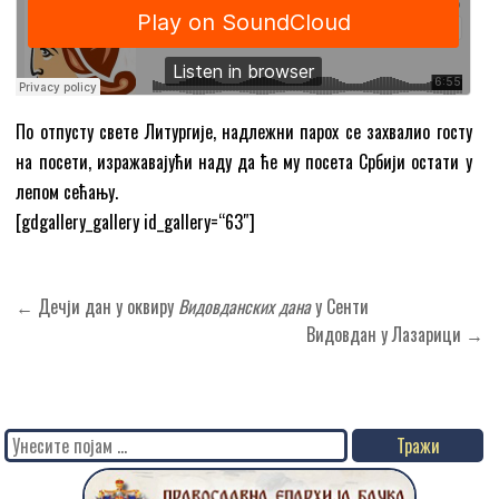
По отпусту свете Литургије, надлежни парох се захвалио госту
на посети, изражавајући наду да ће му посета Србији остати у
лепом сећању.
[gdgallery_gallery id_gallery=“63″]
Кретање
← Дечји дан у оквиру
Видовданских дана
у Сенти
чланка
Видовдан у Лазарици →
Search
for: