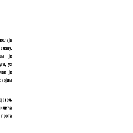
олаја
славу.
ем је
ги, уз
лав је
својим
ојатељ
Билића
 прота