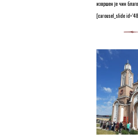
извршен је чин благ
[carousel_slide id=’4