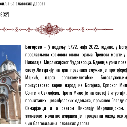
осиљања славских дарова.
8932′]
Богојево
– У недељу, 9/22. маја 2022. године, у Бого
прослављена храмовна слава храма Преноса моштију 
Николаја Мирликијског Чудотворца. Бденије уочи праз
свету Литургију на дан празника служио је протојере
Мајкић, парох српскомилетићки. Богослужењи
присуствовао верни народ из Богојева, Српског Мил
Сонте и Свилојева. Прота Миле је на светој Литургији,
прочитаних јеванђелских одељака, произнео беседу 
Самарјанци и о светом Николају Мирликијском.
заамвоне молитве извршен је трократни опход око х
чин благосиљања славских дарова.