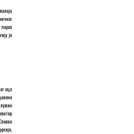
колаја
ничног
, парох
гију је
ог оца
ђакона
служио
езвитер
Славка
ргије,