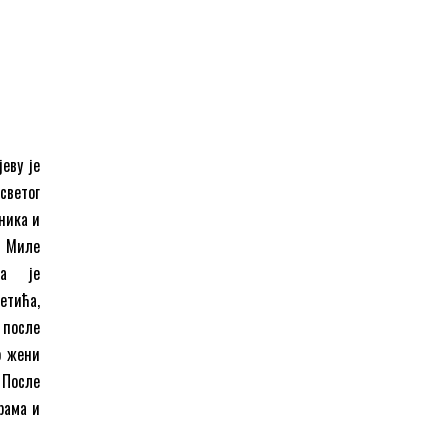
јеву је
светог
ника и
ј Миле
ма је
етића,
 после
о жени
 После
рама и