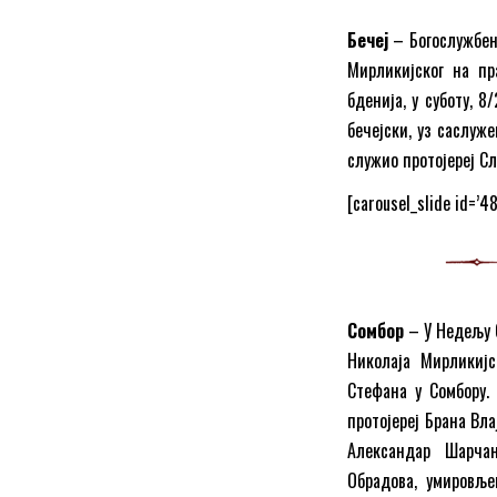
Бечеј
– Богослужбена
Мирликијског на пр
бденија, у суботу, 8
бечејски, уз саслуже
служио протојереј С
[carousel_slide id=’4
Сомбор
– У Недељу С
Николаја Мирликијс
Стефана у Сомбору.
протојереј Брана Вла
Александар Шарчан
Обрадова, умировљен