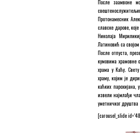
После заамвоне м
свештенослужитељи
Протонамесник Алекс
славске дарове, које
Николаја Мирилики
Латиновић са својом
После отпуста, през
кумовима храмовне с
храма у Каћу. Свету
храму, којим је дир
каћких парохијана, 
извели најмлађи чла
уметничког друштва 
[carousel_slide id=’4