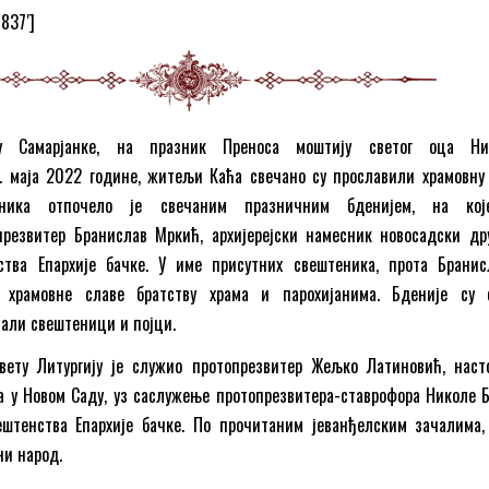
8837′]
 Самарјанке, на празник Преноса моштију светог оца Ник
. маја 2022 године, житељи Каћа свечано су прославили храмовну 
ника отпочело је свечаним празничним бденијем, на кој
презвитер Бранислав Мркић, архијерејски намесник новосадски дру
тва Епархије бачке. У име присутних свештеника, прота Бранис
е храмовне славе братству храма и парохијанима. Бденије су 
али свештеници и појци.
вету Литургију је служио протопрезвитер Жељко Латиновић, наст
а у Новом Саду, уз саслужење протопрезвитера-ставрофора Николе 
ештенства Епархије бачке. По прочитаним јеванђелским зачалима,
ни народ.