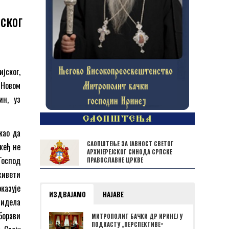
ског
јског,
у Новом
ин, уз
као да
САОПШТЕЊЕ ЗА ЈАВНОСТ СВЕТОГ
жеђ не
АРХИЈЕРЕЈСКОГ СИНОДА СРПСКЕ
Господ
ПРАВОСЛАВНЕ ЦРКВЕ
живети
оказује
ИЗДВАЈАМО
НАЈАВЕ
видела
 борави
МИТРОПОЛИТ БАЧКИ ДР ИРИНЕЈ У
ПОДКАСТУ „ПЕРСПЕКТИВЕˮ