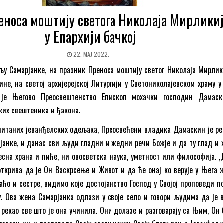
еноса моштију светога Николаја Мирликиј
у Епархији бачкој
22. МАЈ 2022.
љу Самарјанке, на празник Преноса моштију светог Николаја Мирлики
ине, на светој архијерејској Литургији у Светониколајевском храму 
 је Његово Преосвештенство Епископ мохачки господин Дамаск
их свештеника и ђакона.
итаних јеванђелских одељака, Преосвећени владика Дамаскин је ре
рјанке, и данас сви људи гладни и жедни речи Божје и да ту глад и 
есна храна и пиће, ни овосветска наука, уметност или философија. „
открива да је Он Васкрсење и Живот и да ће онај ко верује у Њега 
раћо и сестре, видимо које достојанство Господ у Својој проповеди п
. Ова жена Самарјанка одлази у своје село и говори људима да је 
н рекао све што је она учинила. Они долазе и разговарају са Њим, Он