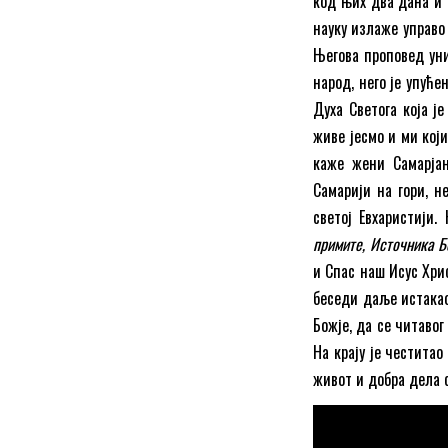
код њих два дана и г
науку излаже управо 
Његова проповед уни
народ, него је упуће
Духа Светога која ј
живе јесмо и ми који
каже жени Самарја
Самарији на гори, 
светој Евхаристији
примите, Источника Б
и Спас наш Исус Хрис
беседи даље истакао
Божје, да се читаво
На крају је честита
живот и добра дела 