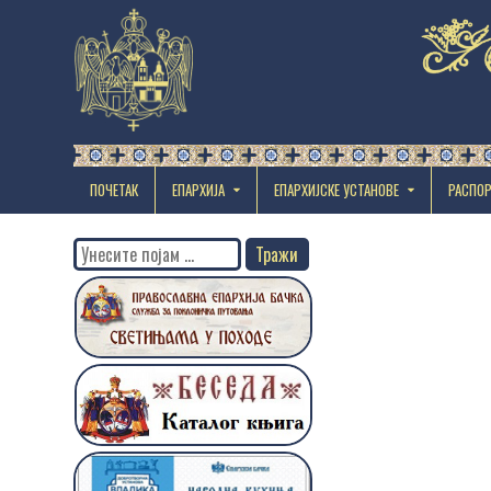
ПОЧЕТАК
ЕПАРХИЈА
EПАРХИЈСКЕ УСТАНОВЕ
РАСПО
Search
for: