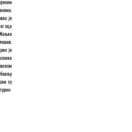
ојеним
анима.
вио је
ног оца
 Жељко
лешев.
рио је
азника
евском
убављу
рам су
турно-