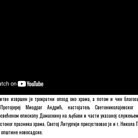
итве извршен је трократни опход око храма, а потом и чин благо
Протојереј Миодраг Андрић, настојатељ Светониколајевског 
освећеном епископу Дамаскину на љубави и части указаној служењем
стоног празника храма. Светој Литургији присуствовао је и г. Никола 
 општине новосадске.