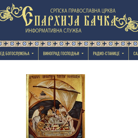
РЕД БОГОСЛУЖЕЊА
ВИНОГРАД ГОСПОДЊИ
РАДИО-СТАНИЦЕ
СА