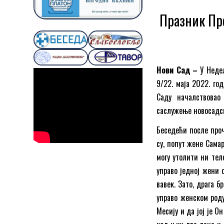
Празник Пр
Нови Сад –
У Неде
9/22. маја 2022. год
Саду началствовао
саслужење новосадск
Беседећи после проч
су, попут жене Сама
могу утолити ни тел
управо једној жени 
вавек. Зато, драга б
управо женском роду
Месију и да јој је О