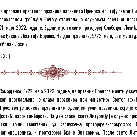
 прослава престоног празника параклиса Преноса моштију светог Ни
авославном гробљу у Бечеју отпочела је служењем свечаног праз
/21. маја 2022. године. Бденије је служио протојереј Слободан Лазић
ње ђакона Леонтија Бороша. На дан празника, 9/22. маја, свету Литур
лободан Лазић.
8926′]
амарјанке, 9/22. маја 2022. године, на празник Преноса моштију свет
ког, прослављена је слава параклиса при манастиру Светог архи
 Прослава је почела празничним бденијем уочи празника, које је 
јковић, парох сомборски. На дан славе, свету Литургију је служио пр
ски, војни свештеник, уз саслужење протојереја-ставрофора 
ог свештеника, и протојереја Бране Влајковића. После свете Литу