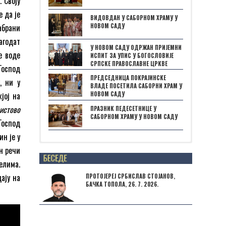
. Своју
е да је
ВИДОВДАН У САБОРНОМ ХРАМУ У
НОВОМ САДУ
абрани
лагодат
У НОВОМ САДУ ОДРЖАН ПРИЈЕМНИ
е воде
ИСПИТ ЗА УПИС У БОГОСЛОВИЈЕ
СРПСКЕ ПРАВОСЛАВНЕ ЦРКВЕ
 Господ
ПРЕДСЕДНИЦА ПОКРАЈИНСКЕ
, ни у
ВЛАДЕ ПОСЕТИЛА САБОРНИ ХРАМ У
жјој на
НОВОМ САДУ
истово
ПРАЗНИК ПЕДЕСЕТНИЦЕ У
САБОРНОМ ХРАМУ У НОВОМ САДУ
Господ
ин је у
н речи
Posts not found
елима.
ају на
ПРОТОЈЕРЕЈ СРБИСЛАВ СТОЈАНОВ,
БАЧКА ТОПОЛА, 26. 7. 2026.