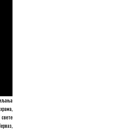
сиљања
храма,
 свете
Перваз,