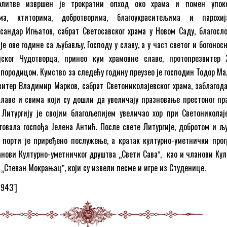
олитве извршен је трократни опход око храма и помен упок
ма, ктиторима, добротворима, благоукраситељима и парохиј
андар Игњатов, сабрат Светосавског храма у Новом Саду, благосло
 је ове године са љубављу, Господу у славу, а у част светог и богонос
јског Чудотворца, принео кум храмовне славе, протопрезвитер
 породицом. Кумство за следећу годину преузео је господин Тодор Ма
витер Владимир Марков, сабрат Светониколајевског храма, заблагода
лаве и свима који су дошли да увеличају празновање престоног пр
 Литургију је својим благољепијем увеличао хор при Светониколај
иговала госпођа Јелена Антић. После свете Литургије, добротом и љ
у порти је приређено послужење, а кратак културно-уметнички прог
нови Културно-уметничког друштва „Свети Саваˮ, као и чланови Кул
„Стеван Мокрањацˮ, који су извели песме и игре из Студенице.
8943′]