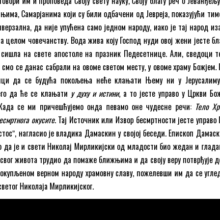
овори им и проповеда Своју свету науку, Своју благу реч о Јеванђељу
њима, Самарјанима који су били одбачени од Јевреја, показујући тим
верзална, да није упућена само једном народу, иако је тај народ из
на целом човечанству. Вода жива коју Господ нуди овој жени јесте б
е сишла на свете апостоле на празник Педесетнице. Али, сведоци т
 смо се данас сабрали на овоме светом месту, у овоме храму Божјем.
нци да се будућа покољења неће клањати Њему ни у Јерусалиму
него да ће се клањати
у духу и истини
, а то јесте управо у Цркви Бо
. Када се ми причешћујемо онда певамо оне чудесне речи:
Тело Хр
есмртнога окусите
. Тај Источник или Извор бесмртности јесте управо 
тосˮ, нагласио је владика Дамаскин у својој беседи. Епископ Дамаск
 да је и свети Николај Мирликијски од младости био жедан и глада
г свог живота трудио да помаже ближњима и да своју веру потврђује д
о окупљеном верном народу храмовну славу, пожелевши им да се углед
светог Николаја Мирликијског.