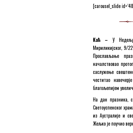
[carousel_slide id=’4
Каћ –
У Недељу
Мириликијског, 9/22
Прослављање праз
началствовао прото
саслужење свештенс
честитао навечерј
благољепијем увелич
На дан празника, с
Светоуспенског храм
из Аустралије и св
Жељко је поучио вер