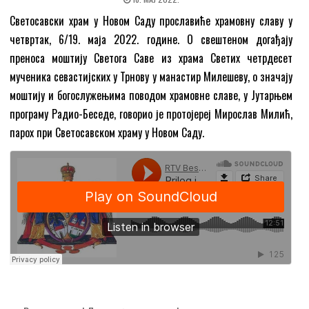
Светосавски храм у Новом Саду прославиће храмовну славу у
четвртак, 6/19. маја 2022. године. О свештеном догађају
преноса моштију Светога Саве из храма Светих четрдесет
мученика севастијских у Трнову у манастир Милешеву, о значају
моштију и богослужењима поводом храмовне славе, у Јутарњем
програму Радио-Беседе, говорио је протојереј Мирослав Милић,
парох при Светосавском храму у Новом Саду.