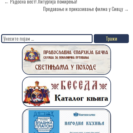
Кретање
← Радосна вест! Литургија помирења!
чланка
Предавање и приказивање филма у Сивцу →
Search
for: