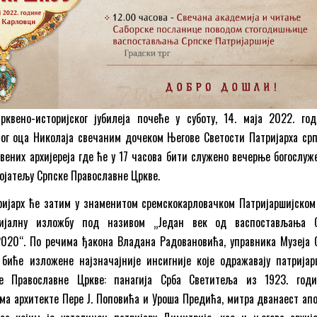
рквено-историјског јубилеја почеће у суботу, 14. маја 2022. год
ог оца Николаја свечаним дочеком Његове Светости Патријарха српс
вених архијереја где ће у 17 часова бити служено вечерње богослуж
ојатељу Српске Православне Цркве.
ријарх ће затим у знаменитом сремскокарловачком Патријаршијском
дијалну изложбу под називом „Један век од васпостављања 
2020“. По речима ђакона Владана Радовановића, управника Музеја 
 биће изложене најзначајније инсигније које одражавају патријар
ке Православне Цркве: панагија Срба Светитеља из 1923. год
а архитекте Пере Ј. Поповића и Уроша Предића, митра дванаест апо