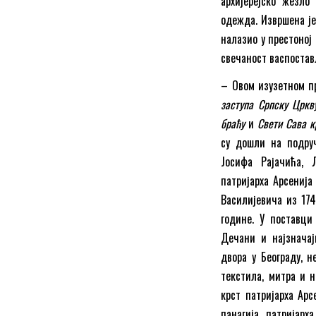
архијерејско жезло
одежда. Извршена је
налазио у престоној
свечаност васпостав
– Овом изузетном 
заступа Српску Цркв
браћу
и
Свети Сава 
су дошли на подруч
Јосифа Рајачића, 
патријарха Арсенија
Василијевича из 174
године. У поставц
Дечани и најзначај
двора у Београду, 
текстила, митра и н
крст патријарха Арс
панагија патријарх