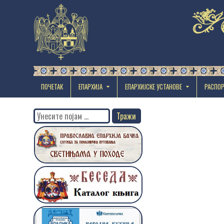
ПОЧЕТАК
ЕПАРХИЈА
EПАРХИЈСКЕ УСТАНОВЕ
РАСПО
Search
for: