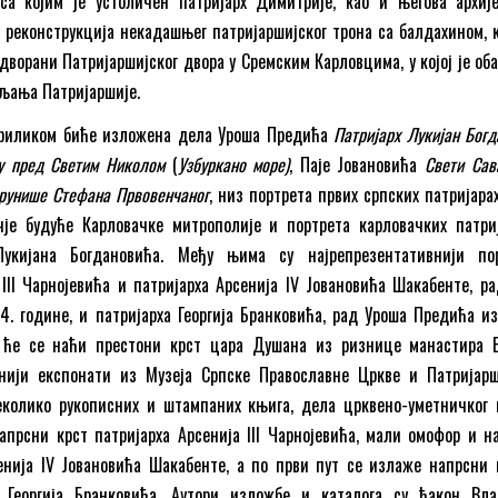
 са којим је устоличен патријарх Димитрије, као и његова архије
 реконструкција некадашњег патријаршијског трона са балдахином, к
 дворани Патријаршијског двора у Сремским Карловцима, у којој је об
љања Патријаршије.
приликом биће изложена дела Уроша Предића
Патријарх Лукијан Богд
у пред Светим Николом
(
Узбуркано море)
, Паје Јовановића
Свети Сав
крунише Стефана Првовенчаног
, низ портрета првих српских патријара
је будуће Карловачке митрополије и портрета карловачких патриј
Лукијана Богдановића. Међу њима су најрепрезентативнији по
 III Чарнојевића и патријарха Арсенија IV Јовановића Шакабенте, ра
4. године, и патријарха Георгија Бранковића, рад Уроша Предића из
и ће се наћи престони крст цара Душана из ризнице манастира 
нији експонати из Музеја Српске Православне Цркве и Патријарш
неколико рукописних и штампаних књига, дела црквено-уметничког 
апрсни крст патријарха Арсенија III Чарнојевића, мали омофор и н
енија IV Јовановића Шакабенте, а по први пут се излаже напрсни 
а Георгија Бранковића. Аутори изложбе и каталога су ђакон Вл