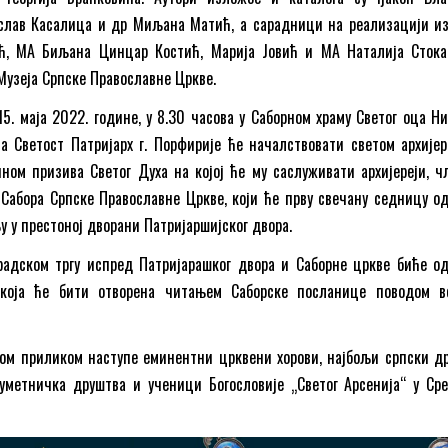
слав Касалица и др Миљана Матић, а сарадници на реализацији и
ћ, МА Биљана Цинцар Костић, Марија Јовић и МА Наталија Стока
 Музеја Српске Православне Цркве.
15. маја 2022. године, у 8.30 часова у Саборном храму Светог оца Ни
а Светост Патријарх г. Порфирије ће началствовати светом архијер
ином призива Светог Духа на којој ће му саслуживати архијереји, ч
г Сабора Српске Православне Цркве, који ће прву свечану седницу о
у у престоној дворани Патријаршијског двора.
градском тргу испред Патријарашког двора и Саборне цркве биће о
 која ће бити отворена читањем Саборске посланице поводом в
вом приликом наступе еминентни црквени хорови, најбољи српски д
-уметничка друштва и ученици Богословије „Светог Арсенија“ у Ср