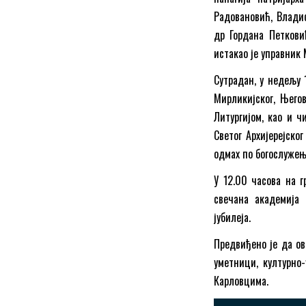
Радовановић, Влади
др Гордана Петкови
истакао је управник
Сутрадан, у недељу 
Мирликијског, Његов
Литургијом, као и ч
Светог Архијерејско
одмах по богослужењ
У 12.00 часова на 
свечана академија
јубилеја.
Предвиђено је да о
уметници, културно
Карловцима.