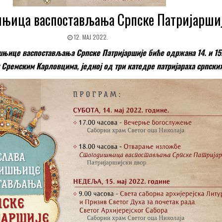
њица васпостављања Српске Патријарши
12. МАЈ 2022.
њице васпостављања Српске Патријаршије биће одржана 14. и 15.
 Сремским Карловцима, једној од три катедре патријараха српских