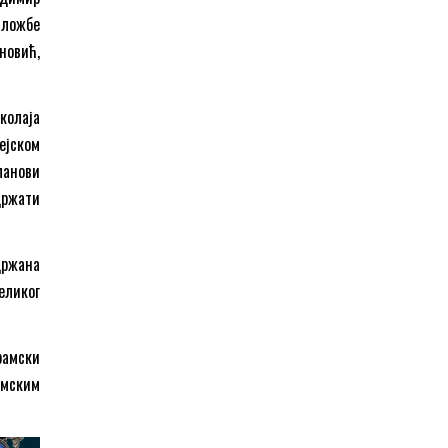
зложбе
новић,
колаја
ејском
ланови
држати
држана
еликог
рамски
емским