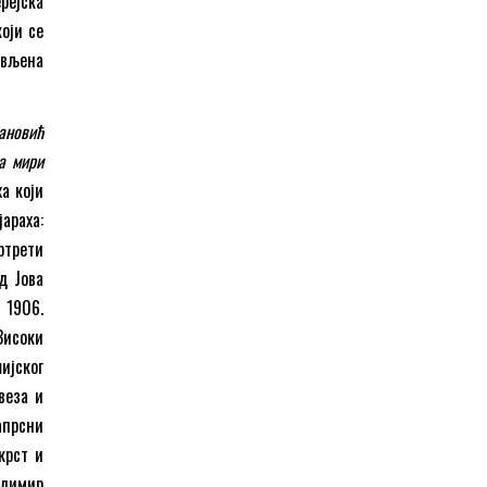
рејска
оји се
ављена
ановић
а мири
ха који
араха:
ртрети
д Јова
 1906.
Високи
ијског
веза и
апрсни
крст и
адимир