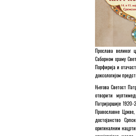
Прослава великог ц
Саборном храму Свет
Порфирија и отачаст
доксологијом предст
Његова Светост Пат
отворити мултиме
Патријаршије 1920-
Православне Цркве,
достојанство Српс
оригиналним нацртим