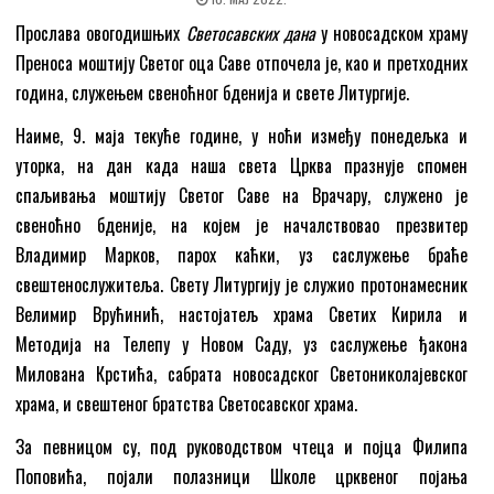
Прослава овогодишњих
Светосавских дана
у новосадском храму
Преноса моштију Светог оца Саве отпочела је, као и претходних
година, служењем свеноћног бденија и свете Литургије.
Наиме, 9. маја текуће године, у ноћи између понедељка и
уторка, на дан када наша света Црква празнује спомен
спаљивања моштију Светог Саве на Врачару, служено је
свеноћно бденије, на којем је началствовао презвитер
Владимир Марков, парох каћки, уз саслужење браће
свештенослужитеља. Свету Литургију је служио протонамесник
Велимир Врућинић, настојатељ храма Светих Кирила и
Методија на Телепу у Новом Саду, уз саслужење ђакона
Милована Крстића, сабрата новосадског Светониколајевског
храма, и свештеног братства Светосавског храма.
За певницом су, под руководством чтеца и појца Филипа
Поповића, појали полазници Школе црквеног појања