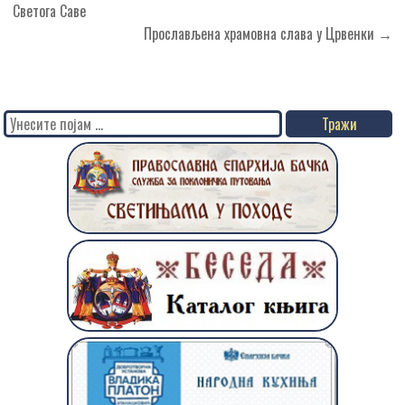
чланка
Светога Саве
Прослављена храмовна слава у Црвенки →
Search
for: