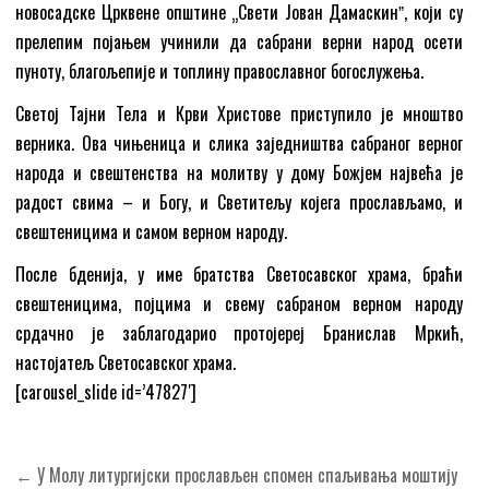
новосадске Црквене општине „Свети Јован Дамаскинˮ, који су
прелепим појањем учинили да сабрани верни народ осети
пуноту, благољепије и топлину православног богослужења.
Светој Тајни Тела и Крви Христове приступило је мноштво
верника. Ова чињеница и слика заједништва сабраног верног
народа и свештенства на молитву у дому Божјем највећа је
радост свима – и Богу, и Светитељу којега прослављамо, и
свештеницима и самом верном народу.
После бденија, у име братства Светосавског храма, браћи
свештеницима, појцима и свему сабраном верном народу
срдачно је заблагодарио протојереј Бранислав Мркић,
настојатељ Светосавског храма.
[carousel_slide id=’47827′]
Кретање
← У Молу литургијски прослављен спомен спаљивања моштију