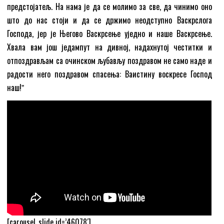
предстојатељ. На нама је да се молимо за све, да чинимо оно
што до нас стоји и да се држимо неодступно Васкрслога
Господа, јер је Његово Васкрсење уједно и наше Васкрсење.
Хвала вам још једампут на дивној, надахнутој честитки и
отпоздрављам са очинском љубављу поздравом не само наде и
радости него поздравом спасења: Ваистину воскресе Господ
наш!ˮ
[carousel_slide id=’46078′]