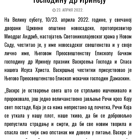
23. АПРИЛ 2022.
На Велику суботу, 10/23. априла 2022. године, у свечаној
дворани Црквене општине новосадске, протопрезвитер
Миодраг Андрић, настојатељ Светониколајевског храма у Новом
Саду, честитао је, у име новосадског свештенства и у своје
лично име, Његовом Преосвештенству Епископу бачком
господину др Иринеју празник Васкрсења Господа и Спаса
нашега Исуса Христа. Васкршњој честитки присуствовао је
Његово Преосвештенство Епископ мохачки господин Дамаскин.
„Васкрс је остварење свега што се стрпљиво ишчекивало и
пророковало, још једно величанствено јављање Речи кроз Коју
свет постаде, Која је са нама непрестано од почетка, Речи Која
се уткала у нашу плот, наше ткиво, да би се добровољно
препустила страдању и смрти, да би све новим творила и
спасла свет чији смо опстанак ми довели у питање. Васкрс је