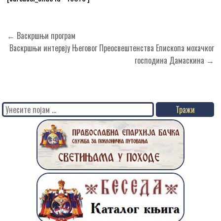
Кретање
← Васкршњи програм
чланка
Васкршњи интервју Његовог Преосвештенства Епископа мохачког
господина Дамаскина →
Search
for: