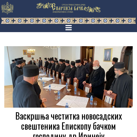
Васкршња честитка новосадских
свештеника Епископу бачком
господину др Иринеју