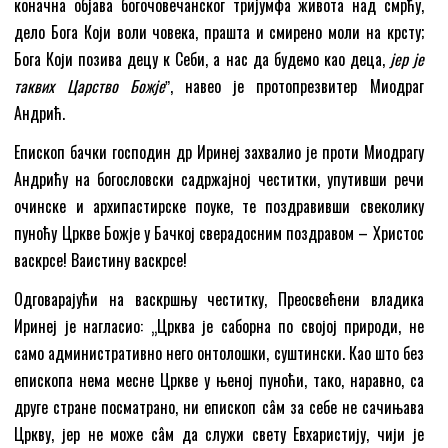
коначна објава богочовечанског тријумфа живота над смрћу,
дело Бога Који воли човека, прашта и смирено моли на крсту;
Бога Који позива децу к Себи, а нас да будемо као деца,
јер је
таквих Царство Божје
ˮ, навео је протопрезвитер Миодраг
Андрић.
Епископ бачки господин др Иринеј захвалио је проти Миодрагу
Андрићу на богословски садржајној честитки, упутивши речи
очинске и архипастирске поуке, те поздравивши свеколику
пуноћу Цркве Божје у Бачкој сверадосним поздравом – Христос
васкрсе! Ваистину васкрсе!
Одговарајући на васкршњу честитку, Преосвећени владика
Иринеј је нагласио: „Црква је саборна по својој природи, не
само административно него онтолошки, суштински. Као што без
епископа нема месне Цркве у њеној пуноћи, тако, наравно, са
друге стране посматрано, ни епископ сâм за себе не сачињава
Цркву, јер не може сâм да служи свету Евхаристију, чији је