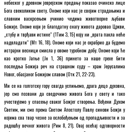
небеског у древном јеврејском предању показао очинско лице
Бога свеколиком свету. Ономе који нас је својим страдањима и
славним васкрсењем учинио чедима животворне љубави
Божије. Ономе који је благодатну снагу живота даровао Цркви,
„стубу и тврђави истине“ (1Tим 3, 15) коју ни „врата пакла неће
надвладати“ (Мт 16, 18). Ономе који нас је охрабрио да будемо
истрајни весници смисла у овоме туробном добу. Ономе који ће
као кротко Јагње (Јн 1, 36) принето за наше грехе бити
последња Божија реч на страшном суду – храм Јерусалима
Новог, обасјаног Божијом славом (Отк 21, 22-23).
Ми се на голготску гору свагда успињемо, драга децо духовна,
јер смо позвани да сведочимо живога Бога у свету и тако
учествујемо у спасењу сваког Божјег створења. Вођени Духом
Светим, ми смо према Светом Апостолу Павлу синови Божји у
којима сва твар чезне за ослобођењем од пропадљивости и за
радошћу вечног живота (Рим 8, 21). Овај осећај одговорности