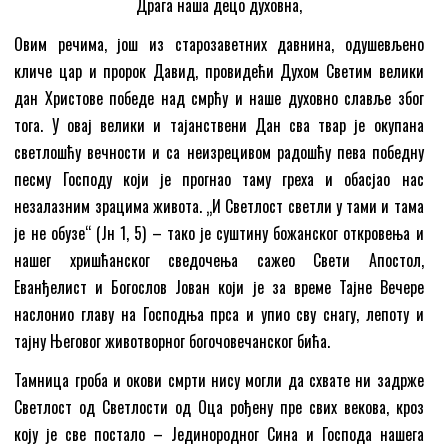
Драга наша децо духовна,
Овим речима, још из старозаветних давнина, одушевљено
кличе цар и пророк Давид, провидећи Духом Светим велики
дан Христове победе над смрћу и наше духовно славље због
тога. У овај велики и тајанствени Дан сва твар је окупана
светлошћу вечности и са неизрецивом радошћу пева победну
песму Господу који је прогнао таму греха и обасјао нас
незалазним зрацима живота. „И Светлост светли у тами и тама
је не обузе“ (Јн 1, 5) – тако је суштину божанског откровења и
нашег хришћанског сведочења сажео Свети Апостол,
Еванђелист и Богослов Јован који је за време Тајне Вечере
наслонио главу на Господња прса и упио сву снагу, лепоту и
тајну Његовог животворног богочовечанског бића.
Тамница гроба и окови смрти нису могли да схвате ни задрже
Светлост од Светлости од Оца рођену пре свих векова, кроз
коју је све постало – Јединородног Сина и Господа нашега