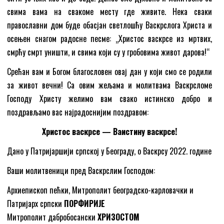
свима вама на свакоме месту где живите. Нека сваки
православни дом буде обасјан светлошћу Васкрслога Христа и
осењен снагом радосне песме: „Христос васкрсе из мртвих,
смрћу смрт уништи, и свима који су у гробовима живот дарова!“
Срећан вам и Богом благословен овај дан у који смо се родили
за живот вечни! Са овим жељама и молитвама Васкрсломе
Господу Христу желимо вам свако истинско добро и
поздрављамо вас најрадоснијим поздравом:
Христос васкрсе — Ваистину васкрсе!
Дано у Патријаршији српској у Београду, о Васкрсу 2022. године
Ваши молитвеници пред Васкрслим Господом:
Архиепископ пећки, Митрополит београдско-карловачки и
Патријарх српски
ПОРФИРИЈЕ
Митрополит дабробосански
ХРИЗОСТОМ