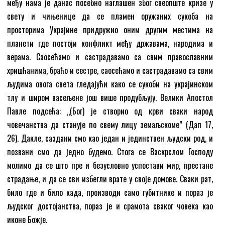
међу нама је данас посебно наглашен због свеопште кризе у
свету и чињенице да се пламен оружаних сукоба на
просторима Украјине придружио оним другим местима на
планети где постоји конфликт међу државама, народима и
верама. Саoсећамо и састрадавамо са свим православним
хришћанима, браћо и сестре, саосећамо и састрадавамо са свим
људима овога света гледајући како се сукоби на украјинском
тлу и широм васељене још више продубљују. Велики Апостол
Павле подсећа: „(Бог) је створио од крви сваки народ
човечанства да станује по свему лицу земаљскоме” (Дап 17,
26). Дакле, саздани смо као један и јединствен људски род, и
позвани смо да једно будемо. Стога се Васкрслом Господу
молимо да се што пре и безусловно успостави мир, престане
страдање, и да се сви избегли врате у своје домове. Сваки рат,
било где и било када, производи само губитнике и пораз је
људског достојанства, пораз је и срамота сваког човека као
иконе Божје.