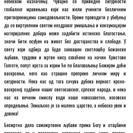
небеском назначењу. Чувајмо се привидне сигурности
глобалног мравињака који нас жели учинити безличним
притвореницима самодовољности. Време проводити у убеђењу
да се виртуелним светом нездравог умишљања и конзумацијом
материјалних добара може задобити истинско благостање,
значи бити осуђен на живот без достојанства и слободе. У
свету који одбија да буде заквашен светлошћу божанске
љубави, трудови и жртве нису схваћене на начин Христове
Голготе, попут крста за којим ће по благовољењу Божијем доћи
васкрсење, него као страшне препреке личном миру и
сигурности. Нека нас од тога сачува дубока верност крсно-
васкрсној судбини нашег светосавског, српског народа, и нека
нас ка вечном смислу води наше новозаветно, косовско
опредељење. Земаљско је за малена царство, а небеско увек и
довека!
Бесмртна дела саможртвене љубави према Богу и отаџбини
показали су у протеклим месецима многи наши лекари,