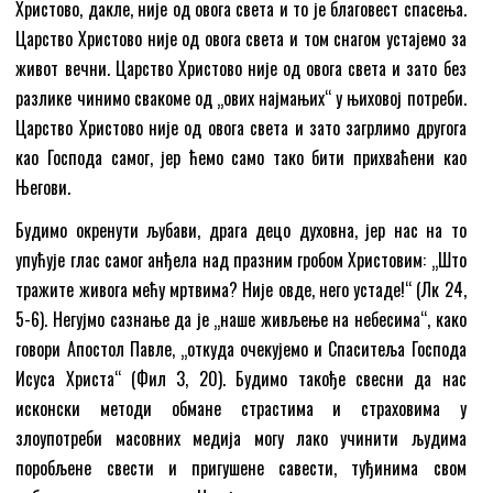
Христово, дакле, није од овога света и то је благовест спасења.
Царство Христово није од овога света и том снагом устајемо за
живот вечни. Царство Христово није од овога света и зато без
разлике чинимо свакоме од „ових најмањих“ у њиховој потреби.
Царство Христово није од овога света и зато загрлимо другога
као Господа самог, јер ћемо само тако бити прихваћени као
Његови.
Будимо окренути љубави, драга децо духовна, јер нас на то
упућује глас самог анђела над празним гробом Христовим: „Што
тражите живога мећу мртвима? Није овде, него устаде!“ (Лк 24,
5-6). Негујмо сазнање да је „наше живљење на небесима“, како
говори Апостол Павле, „откуда очекујемо и Спаситеља Господа
Исуса Христа“ (Фил 3, 20). Будимо такође свесни да нас
исконски методи обмане страстима и страховима у
злоупотреби масовних медија могу лако учинити људима
поробљене свести и пригушене савести, туђинима свом