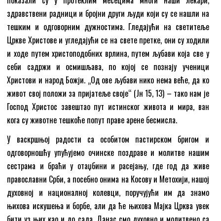
здравствени радници и бројни други људи који су се нашли на
тешким и одговорним дужностима. Гледајући на светитеље
Цркве Христове и угледајући се на свете претке, они су ходили
и ходе путем христоподобних врлина, путем љубави која све у
себи садржи и осмишљава, по којој се познају ученици
Христови и народ Божји. „Од ове љубави нико нема веће, да ко
живот свој положи за пријатеље своје“ (Јн 15, 13) – тако нам је
Господ Христос завештао пут истинског живота и мира, ван
кога су животне тешкоће попут праве арене бесмисла.
У васкршњој радости са особитом пастирском бригом и
одговорношћу упућујемо очинске поздраве и молитве нашим
сестрама и браћи у отаџбини и расејању, где год да живе
православни Срби, а посебно онима на Косову и Метохији, нашој
духовној и националној колевци, поручујући им да знамо
њихова искушења и борбе, али да ће њихова Мајка Црква увек
бити уз њих као и до сада. Данас смо духовно и молитвено са