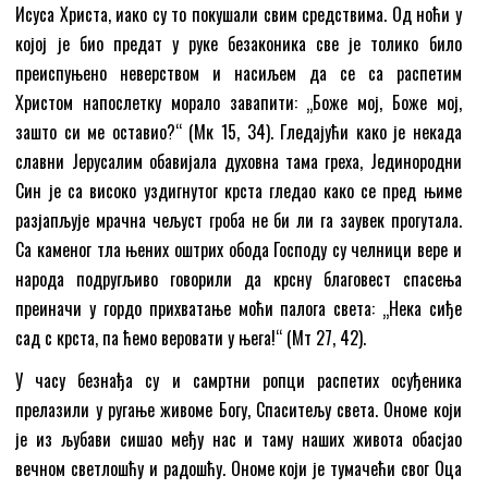
Исуса Христа, иако су то покушали свим средствима. Од ноћи у
којој је био предат у руке безаконика све је толико било
преиспуњено неверством и насиљем да се са распетим
Христом напослетку морало завапити: „Боже мој, Боже мој,
зашто си ме оставио?“ (Мк 15, 34). Гледајући како је некада
славни Јерусалим обавијала духовна тама греха, Јединородни
Син је са високо уздигнутог крста гледао како се пред њиме
разјапљује мрачна чељуст гроба не би ли га заувек прогутала.
Са каменог тла њених оштрих обода Господу су челници вере и
народа подругљиво говорили да крсну благовест спасења
преиначи у гордо прихватање моћи палога света: „Нека сиђе
сад с крста, па ћемо веровати у њега!“ (Мт 27, 42).
У часу безнађа су и самртни ропци распетих осуђеника
прелазили у ругање живоме Богу, Спаситељу света. Ономе који
је из љубави сишао међу нас и таму наших живота обасјао
вечном светлошћу и радошћу. Ономе који је тумачећи свог Оца