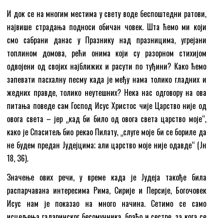
И док се на многим местима у свету воде беспоштедни ратови,
највише страдања подноси обичан човек. Шта ћемо ми који
смо сабрани данас у Празнику над празницима, угрејани
топлином домова, рећи онима који су разорном стихијом
одвојени од својих најближих и расути по туђини? Како ћемо
запевати пасхалну песму када је међу нама толико гладних и
жедних правде, толико неутешних? Нека нас одговору на ова
питања поведе сам Господ Исус Христос чије Царство није од
овога света – јер „кад би било од овога света царство моје“,
како је Спаситељ био рекао Пилату, „слуге моје би се бориле да
не будем предан Јудејцима; али царство моје није одавде“ (Јн
18, 36).
Значење ових речи, у време када је Јудеја такође била
распарчавана интересима Рима, Сирије и Персије, Богочовек
Исус нам је показао на много начина. Сетимо се само
исцељења гадаринског бесомучника, браћо и сестре, за кога се