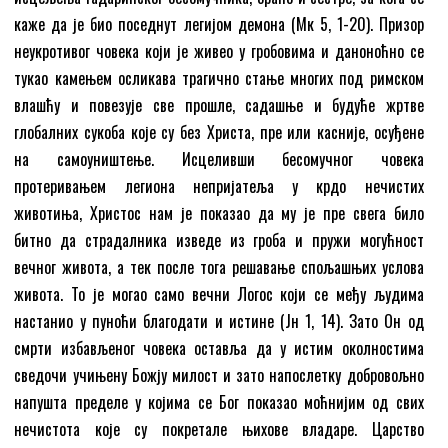
каже да је био поседнут легијом демона (Мк 5, 1-20). Призор
неукротивог човека који је живео у гробовима и даноноћно се
тукао камењем осликава трагично стање многих под римском
влашћу и повезује све прошле, садашње и будуће жртве
глобалних сукоба које су без Христа, пре или касније, осуђене
на самоуништење. Исцеливши бесомучног човека
протеривањем легиона непријатеља у крдо нечистих
животиња, Христос нам је показао да му је пре свега било
битно да страдалника изведе из гроба и пружи могућност
вечног живота, а тек после тога решавање спољашњих услова
живота. То је могао само вечни Логос који се међу људима
настанио у пуноћи благодати и истине (Јн 1, 14). Зато Он од
смрти избављеног човека оставља да у истим околностима
сведочи учињену Божју милост и зато напослетку добровољно
напушта пределе у којима се Бог показао моћнијим од свих
нечистота које су покретале њихове владаре. Царство