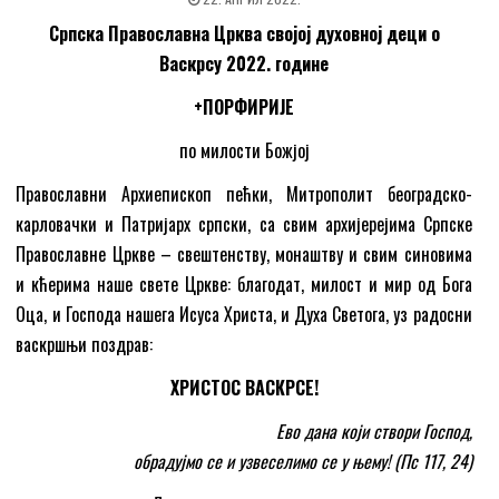
Српска Православна Црква својој духовној деци о
Васкрсу 2022. године
+ПОРФИРИЈЕ
по милости Божјој
Православни Архиепископ пећки, Митрополит београдско-
карловачки и Патријарх српски, са свим aрхијерејима Српске
Православне Цркве – свештенству, монаштву и свим синовима
и кћерима наше свете Цркве: благодат, милост и мир од Бога
Оца, и Господа нашега Исуса Христа, и Духа Светога, уз радосни
васкршњи поздрав:
ХРИСТОС ВАСКРСЕ!
Ево дана који створи Господ,
обрадујмо се и узвеселимо се у њему! (Пс 117, 24)