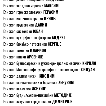
Епископ западноамерички
МАКСИМ
Епископ горњокарловачки
ГЕРАСИМ
Епископ источноамерички
ИРИНЕЈ
Епископ крушевачки
ДАВИД
Епископ славонски
ЈОВАН
Епископ аустријско-швајцарски
АНДРЕЈ
Епископ бихаћко-петровачки
СЕРГИЈЕ
Епископ тимочки
ИЛАРИОН
Епископ нишки
АРСЕНИЈЕ
Епископ буеносајрески и јужно-централноамерички
КИРИЛО
Епископ Митрополије аустралијско-новозеландске
СИЛУАН
Епископ далматински
НИКОДИМ
Епископ осечко-пољски и барањски
ХЕРУВИМ
Епископ ваљевски
ИСИХИЈЕ
Епископ будимљанско-никшићки
МЕТОДИЈЕ
Епископ захумско-херцеговачки
ДИМИТРИЈЕ