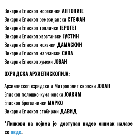
Викарни Епископ моравички
АНТОНИЈЕ
Викарни Епископ ремезијански
СТЕФАН
Викарни Епископ топлички
ЈЕРОТЕЈ
Викарни Епископ хвостански
ЈУСТИН
Викарни Епископ мохачки
ДАМАСКИН
Викарни Епископ марчански
САВА
Викарни Епископ хумски
ЈОВАН
ОХРИДСКА АРХИЕПИСКОПИЈА:
Архиепископ охридски и Митрополит скопски
ЈОВАН
Епископ полошко-кумановски
ЈОАКИМ
Епископ брегалнички
МАРКО
Викарни Епископ стобијски
ДАВИД
*Линкови на којима је доступан видео снимак налазе
се
овде
.