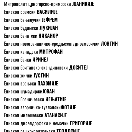
Митрополит црногорско-приморски
ЈОАНИКИЈЕ
Епископ сремски
ВАСИЛИЈЕ
Епископ бањалучки
ЈЕФРЕМ
Епископ будимски
ЛУКИЈАН
Епископ банатски
НИКАНОР
Епископ новограчаничко-средњезападноамерички
ЛОНГИН
Епископ канадски
МИТРОФАН
Епископ бачки
ИРИНЕЈ
Епископ британско-скандинавски
ДОСИТЕЈ
Епископ жички
ЈУСТИН
Епископ врањски
ПАХОМИЈЕ
Епископ шумадијски
ЈОВАН
Епископ браничевски
ИГЊАТИЈЕ
Епископ зворничко-тузлански
ФОТИЈЕ
Епископ милешевски
АТАНАСИЈЕ
Епископ диселдорфски и немачки
ГРИГОРИЈЕ
Епископ рашко-призренски
ТЕОДОСИЈЕ