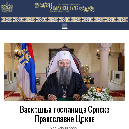
Васкршња посланица Српске
Православне Цркве
22. АПРИЛ 2022.