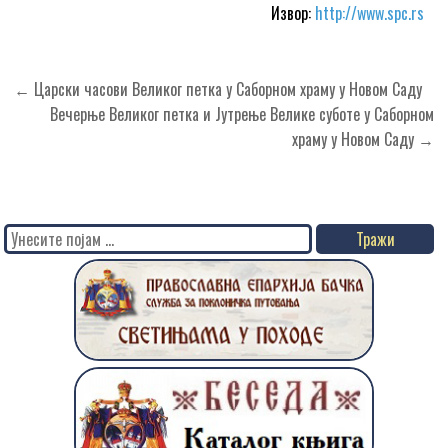
Извор:
http://www.spc.rs
Кретање
← Царски часови Великог петка у Саборном храму у Новом Саду
чланка
Вечерње Великог петка и Јутрење Велике суботе у Саборном
храму у Новом Саду →
Search
for: