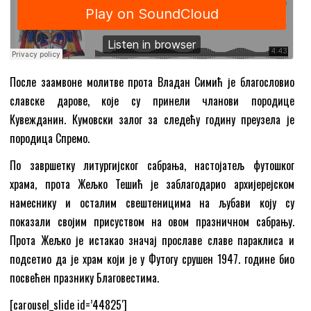
После заамвоне молитве прота Владан Симић је благословио
славске дарове, које су принели чланови породице
Кувежданин. Кумовски залог за следећу годину преузела је
породица Спремо.
По завршетку литургијског сабрања, настојатељ футошког
храма, прота Жељко Тешић је заблагодарио архијерејском
намеснику и осталим свештеницима на љубави коју су
показали својим присуством на овом празничном сабрању.
Прота Жељко је истакао значај прославе славе параклиса и
подсетио да је храм који је у Футогу срушен 1947. године био
посвећен празнику Благовестима.
[carousel_slide id=’44825′]