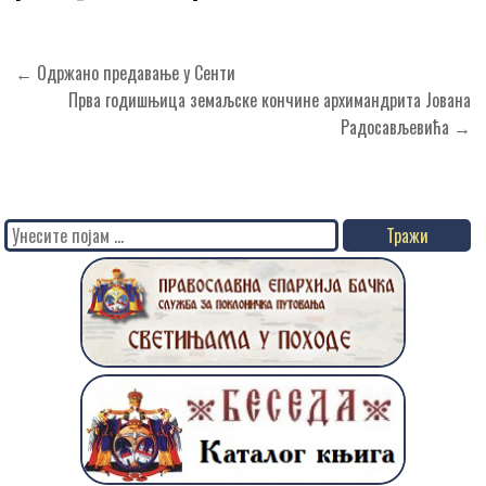
Кретање
← Одржано предавање у Сенти
чланка
Прва годишњица земаљске кончине архимандрита Јована
Радосављевића →
Search
for: