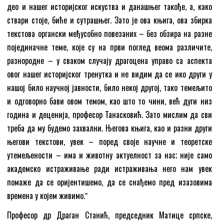
део и нашег историјског искуства и данашњег такође, а, како
ствари стоје, биће и сутрашњег. Зато је ова књига, ова збирка
текстова органски међусобно повезаних – без обзира на разне
појединачне теме, које су на први поглед веома различите,
разнородне – у сваком случају драгоцена управо са аспекта
овог нашег историјског тренутка и не видим да се ико други у
нашој било научној јавности, било некој другој, тако темељито
и одговорно бави овом темом, као што то чини, већ дуги низ
година и деценија, професор Танасковић. Зато мислим да сви
треба да му будемо захвални. Његова књига, као и разни други
његови текстови, увек – поред своје научне и теоретске
утемељености – има и животну актуелност за нас; није само
академско истраживање ради истраживања него нам увек
помаже да се оријентишемо, да се снађемо пред изазовима
времена у којем живимо.ˮ
Професор др Драган Станић, председник Матице српске,