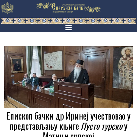
Епископ бачки др Иринеј учествовао у
представљању књиге
Пусто турско
у
Матици српској