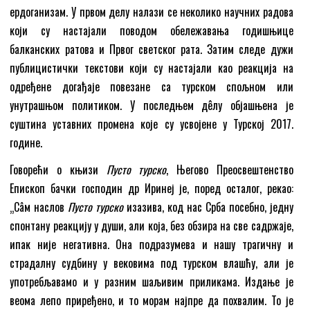
ердоганизам. У првом делу налази се неколико научних радова
који су настајали поводом обележавања годишњице
балканских ратова и Првог светског рата. Затим следе дужи
публицистички текстови који су настајали као реакција на
одређене догађаје повезане са турском спољном или
унутрашњом политиком. У последњем дêлу објашњена је
суштина уставних промена које су усвојене у Турској 2017.
године.
Говорећи о књизи
Пусто турско
, Његово Преосвештенство
Епископ бачки господин др Иринеј је, поред осталог, рекао:
„Сâм наслов
Пусто турско
изазива, код нас Срба посебно, једну
спонтану реакцију у души, али која, без обзира на све садржаје,
ипак није негативна. Она подразумева и нашу трагичну и
страдалну судбину у вековима под турском влашћу, али је
употребљавамо и у разним шаљивим приликама. Издање је
веома лепо приређено, и то морам најпре да похвалим. То је