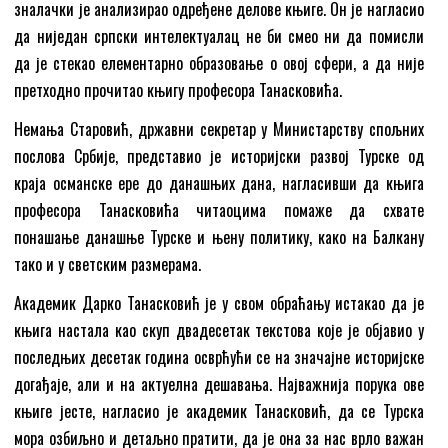
зналачки је анализирао одређене делове књиге. Он је нагласио
да ниједан српски интелектуалац не би смео ни да помисли
да је стекао елементарно образовање о овој сфери, а да није
претходно прочитао књигу професора Танасковића.
Немања Старовић, државни секретар у Министарству спољних
послова Србије, представио је историјски развој Турске од
краја османске ере до данашњих дана, нагласивши да књига
професора Танасковића читаоцима помаже да схвате
понашање данашње Турске и њену политику, како на Балкану
тако и у светским размерама.
Академик Дарко Танасковић је у свом обраћању истакао да је
књига настала као скуп двадесетак текстова које је објавио у
последњих десетак година осврћући се на значајне историјске
догађаје, али и на актуелна дешавања. Најважнија порука ове
књиге јесте, нагласио је академик Танасковић, да се Турска
мора озбиљно и детаљно пратити, да је она за нас врло важан