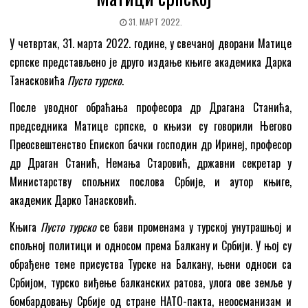
31. МАРТ 2022.
У четвртак, 31. марта 2022. године, у свечаној дворани Матице
српске представљено је друго издање књиге академика Дарка
Танасковића
Пусто турско
.
После уводног обраћања професора др Драгана Станића,
председника Матице српске, о књизи су говорили Његово
Преосвештенство Епископ бачки господин др Иринеј, професор
др Драган Станић, Немања Старовић, државни секретар у
Министарству спољних послова Србије, и аутор књиге,
академик Дарко Танасковић.
Књига
Пусто турско
се бави променама у турској унутрашњој и
спољној политици и односом према Балкану и Србији. У њој су
обрађене теме присуства Турске на Балкану, њени односи са
Србијом, турско виђење балканских ратова, улога ове земље у
бомбардовању Србије од стране НАТО-пакта, неоосманизам и