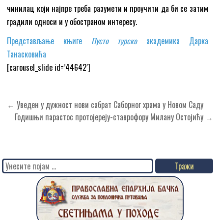
чинилац који најпре треба разумети и проучити да би се затим
градили односи и у обостраном интересу.
Представљање књиге
Пусто турско
академика Дарка
Танасковића
[carousel_slide id=’44642′]
Кретање
← Уведен у дужност нови сабрат Саборног храма у Новом Саду
чланка
Годишњи парастос протојереју-ставрофору Милану Остојићу →
Search
for: