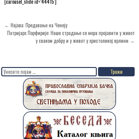
[carousel_slide id=’44415′]
Кретање
← Најава: Предавање на Ченеју
чланка
Патријарх Порфирије: Наше страдање се мора пројавити у живот
у сваком добру и у живот у христоликој врлини →
Search
for: