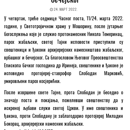
24. МАРТ 2022.
У четвртак, треће седмице Часног поста, 11/24. марта 2022.
године, у Светотројичном храму у Мошорину, после јутарњег
богослужења које је служио протонамесник Никола Темеринац,
парох жабаљски, светој Тајни исповести приступили су
свештеници и ђакони архијерејских намесништава жабаљског,
врбашког и бечејског. Са благословом Његовог Преосвештенства
Епископа бачког господина др Иринеја, свештенике и ђаконе је
исповедио протојереј-ставрофор Слободан Марковић,
умировљени парох косјерићки.
После извршене свете Тајне, прота Слободан је беседио о
значају поста и покајања, пожелевши свештенству да у
искреној љубави служи светој Цркви. У име свештеника и
ђакона, проти Слободану је заблагодарио протојереј Миладин
Бокорац, архијерејски намесник жабаљски.