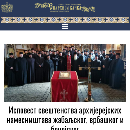
Исповест свештенства архијерејских
намесништава жабаљског, врбашког и
бечејског