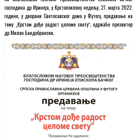
господина др Иринеја, у Крстопоклону недељу, 27. марта 2022.
године, у дворани Светосавског дома у Футогу, предавање на
тему „Крстом дође радост целоме светуˮ, одржаће презвитер
др Милан Бандобрански.