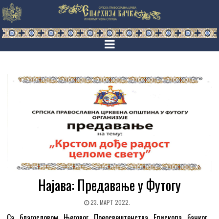
Најава: Предавање у Футогу
23. МАРТ 2022.
Са благословом Његовог Преосвештенства Епископа бачког