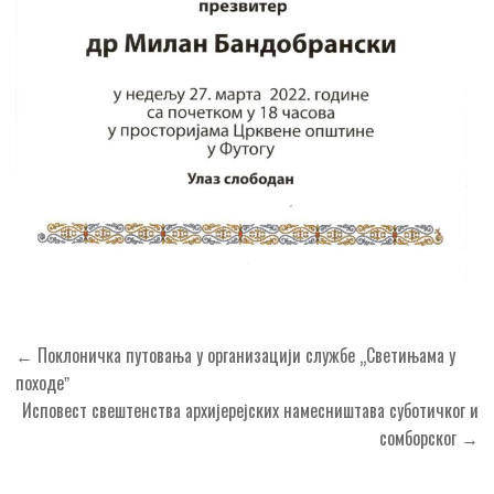
Кретање
← Поклоничка путовања у организацији службе „Светињама у
чланка
походеˮ
Исповест свештенства архијерејских намесништава суботичког и
сомборског →