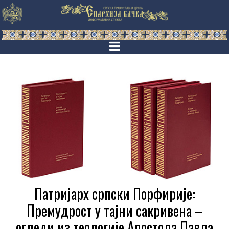
Патријарх српски Порфирије:
Премудрост у тајни сакривена –
огледи из теологије Апостола Павла