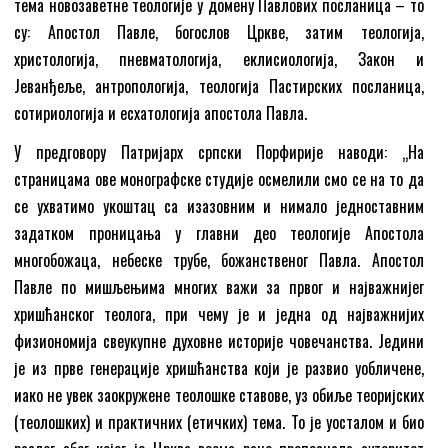
тема новозаветне теологије у домену Павлових посланица – то
су: Апостол Павле, богослов Цркве, затим теологија,
христологија, пневматологија, еклисиологија, Закон и
Јеванђеље, антропологија, теологија Пастирских посланица,
сотириологија и есхатологија aпостола Павла.
У предговору Патријарх српски Порфирије наводи: „На
страницама ове монографске студије осмелили смо се на то да
се ухватимо укоштац са изазовним и нимало једноставним
задатком проницања у главни део теологије Апостола
многобожаца, небеске трубе, божанственог Павла. Апостол
Павле по мишљењима многих важи за првог и најважнијег
хришћанског теолога, при чему је и једна од најважнијих
физиономија свеукупне духовне историје човечанства. Једини
је из прве генерације хришћанства који је развио уобличене,
иако не увек заокружене теолошке ставове, уз обиље теоријских
(теолошких) и практичних (етичких) тема. То је уосталом и био