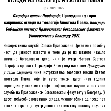
7. МАРТ 2022.
Патријарх српски Порфирије,
Премудрост у тајни
сакривена: огледи из теологије Апостола Павла
, Београд:
Библијски институт Православног богословског факултета
Универзитета у Београду 2021.
Информативна служба Српске Православне Цркве има посебну
част да јавност извести о томе да је из штампе изашло
значајно богословско дело, чији је аутор Његова Светост
Патријарх српски г. Порфирије. Књигу под насловом
Премудрост
у тајни сакривена
чине истраживања теолошке мисли Светог
aпостола Павла које је аутор током дугог низа година
спроводио у оквирима своје професорске, научне и наставне
службе на Православном богословском факултету у Београду. У
десет међусобно повезаних огледа, укупног обима од преко пет
стотина страница, аутор доноси систематску анализу кључних