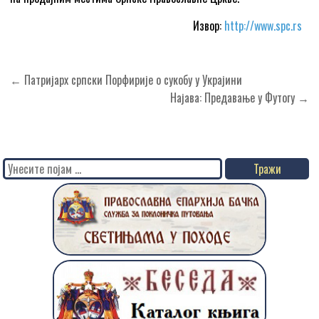
Извор:
http://www.spc.rs
Кретање
← Патријарх српски Порфирије о сукобу у Украјини
чланка
Најава: Предавање у Футогу →
Search
for: