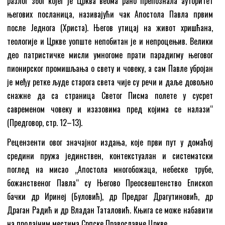
разлог због којег је Црква веома рано препознала ауторитет
његових посланица, називајући чак Апостола Павла првим
после Једнога (Христа). Његов утицај на живот хришћана,
теологије и Цркве уопште непобитан је и непроцењив. Велики
део патристичке мисли умногоме прати парадигму његовог
пионирског промишљања о свету и човеку, а сам Павле убројан
је међу ретке људе старога света чије су речи и даље довољно
снажне да са страница Светог Писма полете у сусрет
савременом човеку и изазовима пред којима се налази“
(Предговор, стр. 12–13).
Рецензенти овог значајног издања, које први пут у домаћој
средини пружа јединствен, контекстуалан и систематски
поглед на мисао „Апостола многобожаца, небеске трубе,
божанственог Павла“ су Његово Преосвештенство Епископ
бачки др Иринеј (Буловић), др Предраг Драгутиновић, др
Драган Радић и др Владан Таталовић. Књига се може набавити
на продајним местима Српске Православне Цркве.