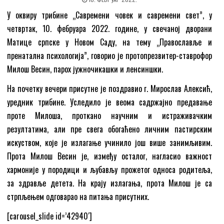
У оквиру трибине „Савремени човек и савремени свет”, у
четвртак, 10. фебруара 2022. године, у свечаној дворани
Матице српске у Новом Саду, на тему „Православље и
пренатална психологија”, говорио је протопрезвитер-ставрофор
Милош Весин, парох јужночикашки и ленсиншки.
На почетку вечери присутне је поздравио г. Мирослав Алексић,
уредник трибине. Уследило је веома садржајно предавање
проте Милоша, проткано научним и истраживачким
резултатима, али пре свега обогаћено личним пастирским
искуством, које је излагање учинило још више занимљивим.
Прота Милош Весин је, између осталог, нагласио важност
хармоније у породици и љубављу прожетог односа родитеља,
за здравље детета. На крају излагања, прота Милош је са
стрпљењем одговарао на питања присутних.
[carousel_slide id=’42940′]