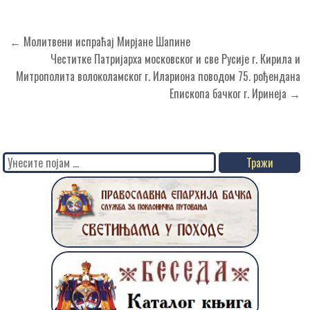
Кретање
← Молитвени испраћај Мирјане Шапине
чланка
Честитке Патријарха московског и све Русије г. Кирила и
Митрополита волоколамског г. Илариона поводом 75. рођендана
Епископа бачког г. Иринеја →
Search
for: