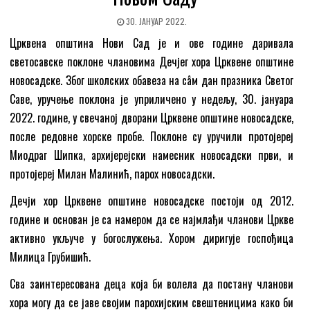
30. ЈАНУАР 2022.
Црквена општина Нови Сад је и ове године даривала
светосавске пoклоне члановима Дечјег хора Црквене општине
новосадске. Због школских обавеза на сâм дан празника Светог
Саве, уручење поклона је уприличено у недељу, 30. јануара
2022. године, у свечаној дворани Црквене општине новосадске,
после редовне хорске пробе. Поклоне су уручили протојереј
Миодраг Шипка, архијерејски намесник новосадски први, и
протојереј Милан Малинић, парох новосадски.
Дечји хор Црквене општине новосадске постоји од 2012.
године и основан је са намером да се најмлађи чланови Цркве
активно укључе у богослужења. Хором диригује госпођица
Милица Грубишић.
Сва заинтересована деца која би волела да постану чланови
хора могу да се јаве својим парохијским свештеницима како би