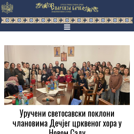
Уручени светосавски поклони
члановима Дечјег црквеног хора у
Новом Саду