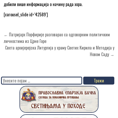
добили више информација о начину рада хора.
[carousel_slide id=’42589′]
Кретање
← Патријарх Порфирије разговарао са одговорним политичким
чланка
личностима из Црне Горе
Света архијерејска Литургија у храму Светих Кирила и Методија у
Новом Саду →
Search
for: