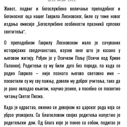
Живот, подвиг и богослужбено величање преподобног и
богоносног оца нашег Гаврила Лесновског, биле су теме новог
издања емисије „Богослужбене особености празникâ српских
светитељаˮ.
О преподобном Гаврилу Лесновском мало је сачуваних
историјских сведочанстава, изузев оног што је казано у
његовом житију. Рођен је у Осичком Пољу (Осичи код Криве
Паланке). Родитељи су му били дуго без порода, па када се
родио Гаврило – није познато његово световно име –
посветили су му сву пажњу, довели му доброг учитеља, тако да
је рано овладао књигом, научио језике, а посебно се посветио
читању Светог Писма.
Када је одрастао, оженио се девојком из царског рода која се
убрзо упокојила. Са благословом својих родитеља напустио је
родитељски дом. Од блага које је понео са собом, подигао је