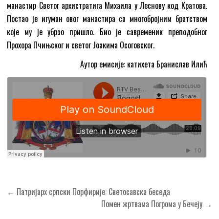
манастир Светог архистратига Михаила у Леснову код Кратова.
Постао је игуман овог манастира са многобројним братством
које му је убрзо пришло. Био је савременик преподобног
Прохора Пчињског и светог Јоакима Осоговског.
Аутор емисије: катихета Бранислав Илић
Кретање
← Патријарх српски Порфирије: Светосавска беседа
чланка
Помен жртвама Погрома у Бечеју →