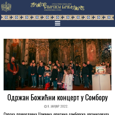
Одржан Божићни концерт у Сомбору
9. ЈАНУАР 2022.
Српска православна Црквена општина сомборска организовала