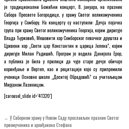
је традиционални Божићни концерт, 8. јануара, на празник
Саборa Пресвете Богородице, у храму Светог великомученика
Георгија у Сомбору. На концерту су наступили: Дечја појачка
група при храму Светог великомученика Георгија, којим диригује
Влада Ђурковић, Мешовити хор Сомборског певачког друштва и
Црквени хор „Свети цар Константин и царица Јелена”, којим
диригује Милан Радишић. Програм је водила Данијела Ерор,
а публика је била у прилици да чује старе дечје обичаје
коринђање и Вертеп, као и рецитације које су припремили
ученици Основне школе „Доситеј Обрадовић” са учитељицом
Мирјаном Лазиницом.
[carousel_slide id=’41320′]
Кретање
← У Саборном храму у Новом Саду прослављен празник Светог
чланка
првомученика и архиђакона Стефана