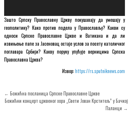
Зашто Српску Православну Цркву покушавају да умешају у
геополитику? Како против подела у Православљу? Какви су
односи Српске Православне Цркве и Ватикана и да ли
извињење папе за Јасеновац остаје услов за посету католичког
поглавара Србији? Какву поруку упућује верницима Српска
Православна Црква?
Извор:
https://rs.sputniknews.com
Кретање
← Божићна посланица Српске Православне Цркве
чланка
Божићни концерт црквеног хора „Свети Јован Крститељ” у Бачкој
Паланци →