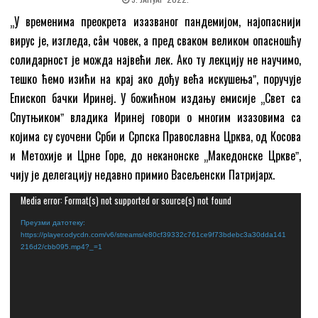
„У временима преокрета изазваног пандемијом, најопаснији
вирус је, изгледа, сâм човек, а пред сваком великом опасношћу
солидарност је можда највећи лек. Ако ту лекцију не научимо,
тешко ћемо изићи на крај ако дођу већа искушењаˮ, поручује
Епископ бачки Иринеј. У божићном издању емисије „Свет са
Спутњикомˮ владика Иринеј говори о многим изазовима са
којима су суочени Срби и Српска Православна Црква, од Косова
и Метохије и Црне Горе, до неканонске „Македонске Црквеˮ,
чију је делегацију недавно примио Васељенски Патријарх.
Прегледач
Media error: Format(s) not supported or source(s) not found
видео
Преузми датотеку:
https://player.odycdn.com/v6/streams/e80cf39332c761ce9f73bdebc3a30dda141
записа
216d2/cbb095.mp4?_=1