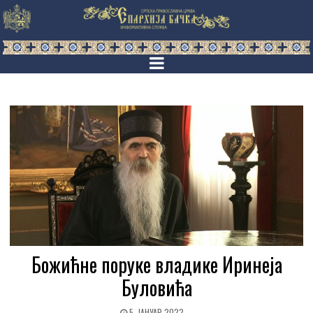
Божићне поруке владике Иринеја
Буловића
5. ЈАНУАР 2022.