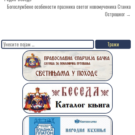
чланка
Богослужбене особености празника светог новомученика Станка
Острошког →
Search
for: