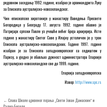
редовном заседању 1992. године, изабрао је архимандрита Луку
за Епископа аустралијско-новозеландског.
Чин епископске хиротоније у манастиру Ваведења Пресвете
Богородице у Београду 17. августа 1992. године обавио је
Патријарх српски Павле уз учешће већег броја архијереја. Исте
године у манастиру Светог Саве у Илајну устоличен је у трон
Епископа аустралијско-новозеландских. Године 1997. године
изабран је за Епископа западноевропског са седиштем у
Паризу, а уједно је обављао дужност администратора Епархије
аустралијско-новозеландске све до 1999. године.
Епархија западноевропска
Извор:
http://www.spc.rs
Кретање
← Слава Школе црквеног појања „Свети Јован Дамаскинˮ и
Радио-Беседе