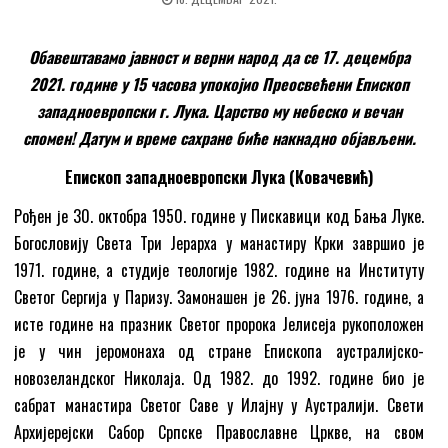
Обавештавамо јавност и верни народ да се 17. децембра
2021. године у 15 часова упокојио Преосвећени Епископ
западноевропски г. Лука. Царство му небеско и вечан
спомен! Датум и време сахране биће накнадно објављени.
Епископ западноевропски Лука (Ковачевић)
Рођен је 30. октобра 1950. године у Пискавици код Бања Луке.
Богословију Света Три Јерарха у манастиру Крки завршио је
1971. године, а студије теологије 1982. године на Институту
Светог Сергија у Паризу. Замонашен је 26. јуна 1976. године, а
исте године на празник Светог пророка Јелисеја рукоположен
је у чин јеромонаха од стране Епископа аустралијско-
новозеландског Николаја. Од 1982. до 1992. године био је
сабрат манастира Светог Саве у Илајну у Аустралији. Свети
Архијерејски Сабор Српске Православне Цркве, на свом