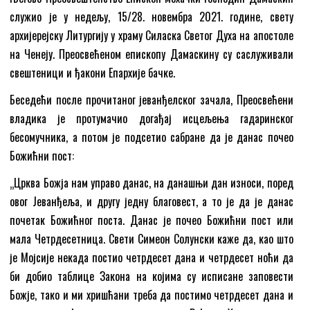
служио је у недељу, 15/28. новембра 2021. године, свету
архијерејску Литургију у храму Силаска Светог Духа на апостоле
на Ченеју. Преосвећеном eпископу Дамаскину су саслуживали
свештеници и ђакони Епархије бачке.
Беседећи после прочитаног јеванђелског зачала, Преосвећени
владика је протумачио догађај исцељења гадаринског
бесомучника, а потом је подсетио сабране да је данас почео
Божићни пост:
„Црква Божја нам управо данас, на данашњи дан износи, поред
овог Јеванђеља, и другу једну благовест, а то је да је данас
почетак Божићног поста. Данас је почео Божићни пост или
мала Четрдесетница. Свети Симеон Солунски каже да, као што
је Мојсије некада постио четрдесет дана и четрдесет ноћи да
би добио таблице Закона на којима су исписане заповести
Божје, тако и ми хришћани треба да постимо четрдесет дана и