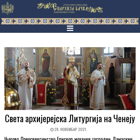
Света архијерејска Литургија на Ченеју
28. НОВЕМБАР 2021.
Његово Преосвештенство Епископ мохачки господин Дамаскин