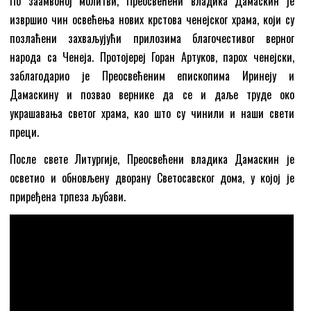
По заамвоној молитви, Преосвећени владика Дамаскин је
извршио чин освећења нових крстова ченејског храма, који су
позлаћени захваљујући прилозима благочестивог верног
народа са Ченеја. Протојереј Горан Артуков, парох ченејски,
заблагодарио је Преосвећеним епископима Иринеју и
Дамаскину и позвао вернике да се и даље труде око
украшавања светог храма, као што су чинили и наши свети
преци.
После свете Литургије, Преосвећени владика Дамаскин је
осветио и обновљену дворану Светосавског дома, у којој је
приређена трпеза љубави.