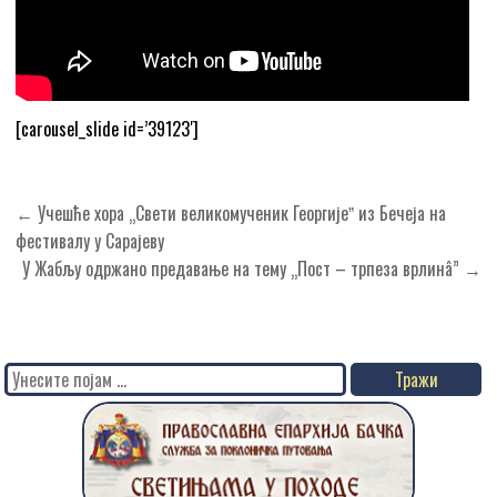
[carousel_slide id=’39123′]
Кретање
← Учешће хора „Свети великомученик Георгијеˮ из Бечеја на
чланка
фестивалу у Сарајеву
У Жабљу одржано предавање на тему „Пост – трпеза врлинâ” →
Search
for: