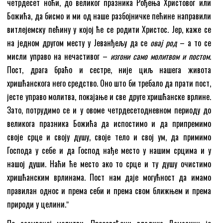
четрдесет ноћи, до великог празника Рођења Христовог или
Божића, да бисмо и ми од наше разбојничке пећине направили
витлејемску пећину у којој ће се родити Христос. Јер, каже се
на једном другом месту у Јеванђељу да се
овај род
– а то се
мисли управо на нечастивог –
изгони само молитвом и постом
.
Пост, драга браћо и сестре, није циљ нашега живота
хришћанскога него средство. Оно што би требало да прати пост,
јесте управо молитва, покајање и све друге хришћанске врлине.
Зато, потрудимо се и у овоме четрдесетодневном периоду до
великога празника Божића да испостимо и да припремимо
своје срце и своју душу, своје тело и свој ум, да примимо
Господа у себе и да Господ нађе место у нашим срцима и у
нашој души. Наћи ће место ако то срце и ту душу очистимо
хришћанским врлинама. Пост нам даје могућност да имамо
правилан однос и према себи и према свом ближњем и према
природи у целини.ˮ