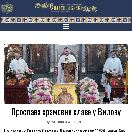
Прослава храмовне славе у Вилову
24. НОВЕМБАР 2021.
На празник Светога Стефана Дечанског у среду 11/24. новембра