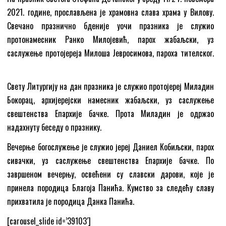
2021. године, прослављена је храмовна слава храма у Вилову.
Свечано празнично бденије уочи празника је служио
протонамесник Ранко Милојевић, парох жабаљски, уз
саслужење протојереја Милоша Јевросимова, пароха тителског.
Свету Литургију на дан празника је служио протојереј Миладин
Бокорац, архијерејски намесник жабаљски, уз саслужење
свештенства Епархије бачке. Прота Миладин је одржао
надахнуту беседу о празнику.
Вечерње богослужење је служио јереј Даниел Кобиљски, парох
сивачки, уз саслужење свештенства Епархије бачке. По
завршеном вечерњу, освећени су славски дарови, које је
принела породица Благоја Панића. Кумство за следећу славу
прихватила је породица Данка Панића.
[carousel_slide id=’39103′]