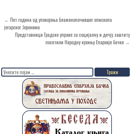
Кретање
← Пет година од упокојења блаженопочившег епископа
чланка
јегарског Јеронима
Представници Градске управе за социјалну и дечју заштиту
посетили Народну кухињу Епархије бачке →
Search
for: