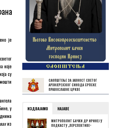
фана
ено је
светог
а које
која су
САОПШТЕЊЕ ЗА ЈАВНОСТ СВЕТОГ
 мошти
АРХИЈЕРЕЈСКОГ СИНОДА СРПСКЕ
ПРАВОСЛАВНЕ ЦРКВЕ
ангела
ине, у
ИЗДВАЈАМО
НАЈАВЕ
еднима
МИТРОПОЛИТ БАЧКИ ДР ИРИНЕЈ У
звах
из
ПОДКАСТУ „ПЕРСПЕКТИВЕˮ