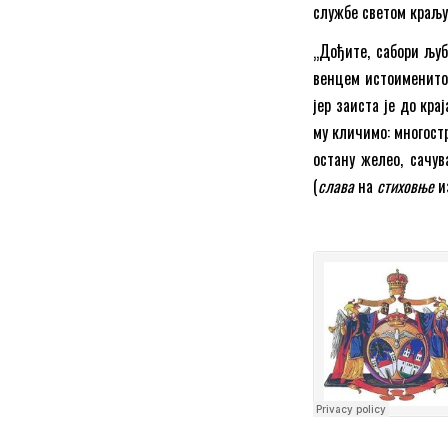
службе светом краљ
„Дођите, сабори љу
венцем истоименитог
јер заиста је до кра
му кличимо: многост
остану желео, сачув
(
слава
на
стиховње
и