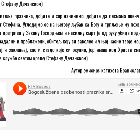
у Стефану Дечанском)
битеља празника, дођите и хор начинимо, дођите да песмама овенч
 Стефана. Угледајмо се на његову љубав ка Богу и трпљење му похв
ја претрпео у Закону Господњем и насилну смрт је од руку убица под
радални и преблажени, обитељ коју си заволео и у њој часне твоје мо
ај и заклањај, као и стадо које си окупио, јер имаш код Христа сме
з службе светом краљу Стефану Дечанском)
Аутор емисије: катихета Бранисла