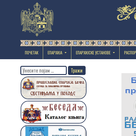
ПОЧЕТАК
ЕПАРХИЈА
EПАРХИЈСКЕ УСТАНОВЕ
РАСПО
Search
for: