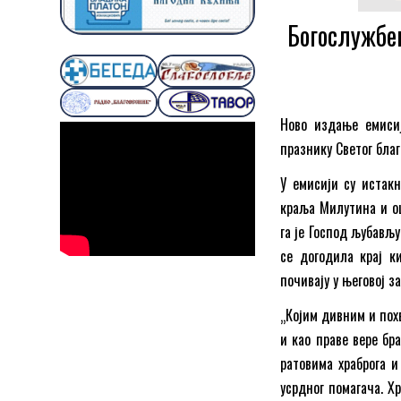
Богослужбе
Ново издање емисиј
празнику Светог бла
У емисији су истак
краља Милутина и оц
га је Господ љубављу
се догодила крај к
почивају у његовој 
„Којим дивним и пох
и као праве вере бр
ратовима храброга 
усрдног помагача. Х