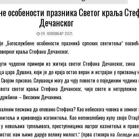
не особености празника Светог краља Сте
Дечанског
24. НОВЕМБАР 2021.
е „Богослужбене особености празникâ српских светитељаˮ посвећ
говерног краља Стефана Дечанског.
нути чудесни примери из житија светог Стефана Дечанског, сина 
а цара Душана, који је до краја остао веран и истрајан у призвању н
 Својом призвао. Слушаоци могу да чују повести о појединим чудима 
ивота светог краља Стефана Дечанског, чије свете и нетрулежне
задужбини – Високим Дечанима.
валним песмама да опевамо Стефана? Као небескога човека и земног 
анитеља и кривоверја изгонитеља. Као непоколебиву кулу своје Отаџб
и у невољама трпељивога, преступницима оштрог казнитеља и прав
ристос нам њиме дарује велику милост.ˮ (прва стихира на
Господи во