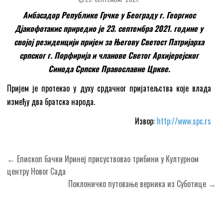
Амбасадор Републике Грчке у Београду г. Георгиос
Дјакофотакис приредио је 23. септембра 2021. године у
својој резиденцији пријем за Његову Светост Патријарха
српског г. Порфирија и чланове Светог Архијерејског
Синода Српске Православне Цркве.
Пријем је протекао у духу срдачног пријатељства које влада
између два братска народа.
Извор:
http://www.spc.rs
Кретање
← Епископ бачки Иринеј присуствовао трибини у Културном
чланка
центру Новог Сада
Поклоничко путовање верника из Суботице →