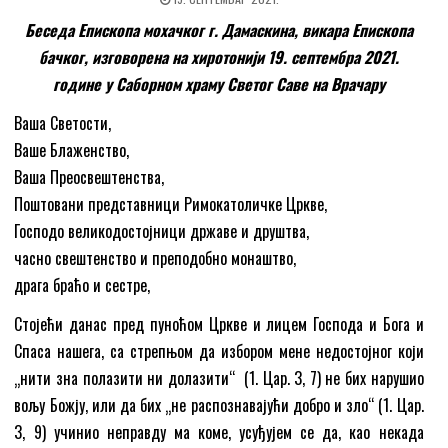
Беседа Епископа мохачког г. Дамаскина, викара Епископа
бачког, изговорена на хиротонији 19. септембра 2021.
године у Саборном храму Светог Саве на Врачару
Ваша Светости,
Ваше Блаженство,
Ваша Преосвештенства,
Поштовани представници Римокатоличке Цркве,
Господо великодостојници државе и друштва,
часно свештенство и преподобно монаштво,
драга браћо и сестре,
Стојећи данас пред пуноћом Цркве и лицем Господа и Бога и
Спаса нашега, са стрепњом да избором мене недостојног који
„нити зна полазити ни долазити“ (1. Цар. 3, 7) не бих нарушио
вољу Божју, или да бих „не распознавајући добро и зло“ (1. Цар.
3, 9) учинио неправду ма коме, усуђујем се да, као некада