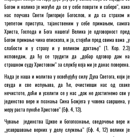
Богом и колико је могуће да се у себе поврати и сабере“, како
нас поучава Свети Григорије Богослов, и да са страхом и
трепетом приступа, тајанственим у себе примањем, самога
Христа, Господа и Бога нашега! Велика је одговорност пред
Богом примање чина епископа, и ја, стојећи пред свима вама „у
слабости и у страху и у великом дрхтању“ (1. Кор. 2.3)
исповедам, да ћу се трудити да „добар одговор дам на
страшном суду Христовом“ за службу која ми је данас поверена.
Нада је наша и молитва у освећујућу силу Духа Светога, који је
свуда и све испуњава, да ће, очистивши нас од сваке
нечистоте, доћи и уселити се у нас „док не достигнемо сви у
јединство вере и познања Сина Божјега у човека савршeна, у
меру раста пуноће Христове“ (Еф. 4, 13).
Чување јединства Цркве и богопознање, сведочење вере и
„усавршавање верних у делу служења“ (Еф. 4, 12) велики је