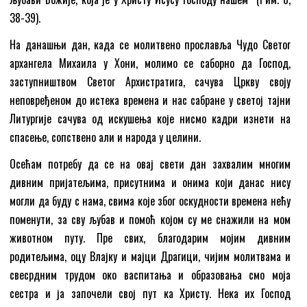
38-39).
На данашњи дан, када се молитвено прославља Чудо Светог
архангела Михаила у Хони, молимо се саборно да Господ,
заступништвом Светог Архистратига, сачува Цркву своју
неповређеном до истека времена и нас сабране у светој тајни
Литургије сачува од искушења које нисмо кадри изнети на
спасење, сопствено али и народа у целини.
Осећам потребу да се на овај свети дан захвалим многим
дивним пријатељима, присутнима и онима који данас нису
могли да буду с нама, свима које због оскудности времена нећу
поменути, за сву љубав и помоћ којом су ме снажили на мом
животном путу. Пре свих, благодарим мојим дивним
родитељима, оцу Влајку и мајци Драгици, чијим молитвама и
свесрдним трудом око васпитања и образовања смо моја
сестра и ја започели свој пут ка Христу. Нека их Господ