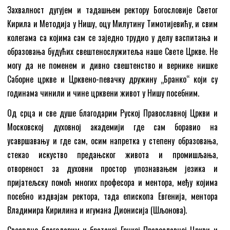
Захвалност дугујем и тадашњем ректору Богословије Светог
Кирила и Методија у Нишу, оцу Милутину Тимотијевићу, и свим
колегама са којима сам се заједно трудио у делу васпитања и
образовања будућих свештенослужитеља наше Свете Цркве. Не
могу да не поменем и дивно свештенство и вернике нишке
Саборне цркве и Црквено-певачку дружину „Бранко“ који су
годинама чинили и чине црквени живот у Нишу посебним.
Од срца и све душе благодарим Руској Православној Цркви и
Московској духовној академији где сам боравио на
усавршавању и где сам, осим напретка у степену образовања,
стекао искуство предањског живота и промишљања,
отвореност за духовни простор упознавањем језика и
пријатељску помоћ многих професора и ментора, међу којима
посебно издвајам ректора, тада епископа Евгенија, ментора
Владимира Кирилина и игумана Дионисија (Шљонова).
Свесрдно благодарим и братској Грчкој Православној Цркви и