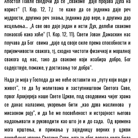
Апостол Павле сведочи да се „свакоме даје пројава Духа на
корист“ (1. Кор. 12, 7
),
те каже да се једнима даје реч
мудрости, другима реч знања, једнима дар вере, а другима дар
исцељења… „А све ово даје један и исти Дух, делећи свакоме
понаособ како хоће“ (1. Кор. 12, 11). Свети Јован Дамаскин нас
поучава да Бог свима „даје од своје силе према способности и
пријемчивости свакога, тј, сходно чистоти физичкој и моралној
свакога од нас, тако да свакоме који изабира добро, Бог
садејствује, помаже, у достизању тог добра“
.
Нада је моја у Господа да ме неће оставити на „путу који води у
живот“, те да ћу молитвама и заступништвом Светога Саве,
првог Архијереја наше Свете Цркве, под сводовима чијег храма
се данас налазимо, укорењен бити „као дрва маслинова у
мисаоном рају“, и да ће ме посвећеност и истрајност његова
надахњивати и руководити као што је и до сада. Од времена
мога крштења, и примања у заједницу верних у цркви
посвећеној управо Светоме Сави, која је због лепоте своје била