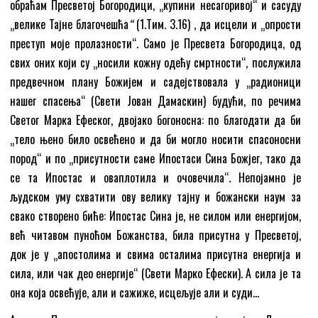
обраћам Пресветој Богородици, „купини несагоривој“ и сасуду
„велике Тајне благочешћа
“
(1.Тим. 3.16) , да исцели и „опрости
преступ моје пролазности“. Само је Пресвета Богородица, од
свих оних који су „носили кожну одећу смртности“, послужила
предвечном плану Божијем и садејствовала у „радионици
нашег спасења“ (Свети Јован Дамаскин) будући, по речима
Светог Марка Ефеског, двојако богоносна: по благодати да би
„тело њено било освећено и да би могло носити спасоносни
пород“ и по „присутности саме Ипостаси Сина Божјег, тако да
се та Ипостас и оваплотила и очовечила“. Непојамно је
људском уму схватити ову велику тајну и божански наум за
свако створено биће: Ипостас Сина је, не силом или енергијом,
већ читавом пуноћом Божанства, била присутна у Пресветој,
док је у „апостолима и свима осталима присутна енергија и
сила, или чак део енергије“ (Свети Марко Ефески). А сила је та
она која освећује, али и сажиже, исцељује али и суди…