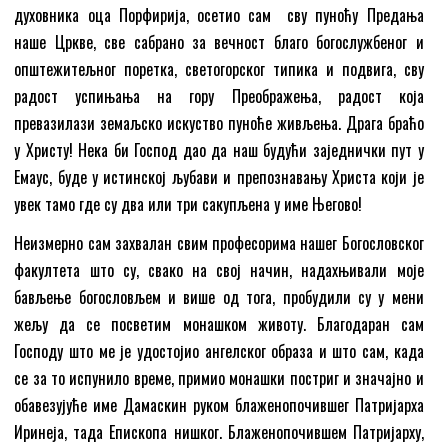
духовника оца Порфирија, осетио сам сву пуноћу Предања
наше Цркве, све сабрано за вечност благо богослужбеног и
општежитељног поретка, светогорског типика и подвига, сву
радост успињања на гору Преображења, радост која
превазилази земаљско искуство пуноће живљења. Драга браћо
у Христу! Нека би Господ дао да наш будући заједнички пут у
Емаус, буде у истинској љубави и препознавању Христа који је
увек тамо где су два или три сакупљена у име Његово!
Неизмерно сам захвалан свим професорима нашег Богословског
факултета што су, свако на свој начин, надахњивали моје
бављење богословљем и више од тога, пробудили су у мени
жељу да се посветим монашком животу. Благодаран сам
Господу што ме је удостојио ангелског образа и што сам, када
се за то испунило време, примио монашки постриг и значајно и
обавезујуће име Дамаскин руком блаженопочившег Патријарха
Иринеја, тада Епископа нишког. Блаженопочившем Патријарху,