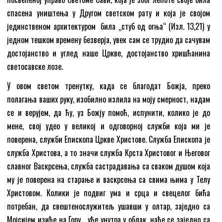
спасена уништења у Другом светском рату и која је својом
јединственом архитектуром била „стуб од огња“ (Изл. 13,21) у
једном тешком времену безверја, увек сам се трудио да сачувам
достојанство и углед наше Цркве, достојанство хришћанина
светосавске лозе.
У овом светом тренутку, када се благодат Божја, преко
полагања ваших руку, изобилно излила на моју смерност, надам
се и верујем, да ћу, уз Божју помоћ, испунити, колико је до
мене, свој удео у великој и одговорној служби која ми је
поверена, служби Епископа Цркве Христове. Служба Епископа је
служба Христова, а то значи служба Крста Христовог и Његовог
славног Васкрсења, служба састрадавања са сваком душом која
му је поверена на старање и васкрсења са свима њима у Телу
Христовом. Колики је подвиг ума и срца и свецелог бића
потребан, да свештенослужитељ ушавши у олтар, заједно са
Мојсијем изиђе на Гору, „уђе унутра у облак, нађе се заједно са