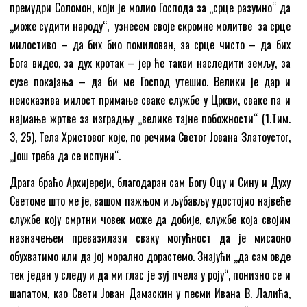
премудри Соломон, који је молио Господа за „срце разумно“ да
„може судити народу“, узнесем своје скромне молитве за срце
милостиво – да бих био помилован, за срце чисто – да бих
Бога видео, за дух кротак – јер ће такви наследити земљу, за
сузе покајања – да би ме Господ утешио. Велики је дар и
неисказива милост примање сваке службе у Цркви, сваке па и
најмање жртве за изградњу „велике тајне побожности“ (1.Тим.
3, 25), Тела Христовог које, по речима Светог Јована Златоустог,
„још треба да се испуни“.
Драга браћо Архијереји, благодаран сам Богу Оцу и Сину и Духу
Светоме што ме је, вашом пажњом и љубављу удостојио највеће
службе коју смртни човек може да добије, службе која својим
назначењем превазилази сваку могућност да је мисаоно
обухватимо или да јој морално дорастемо. Знајући „да сам овде
тек један у следу и да ми глас је зуј пчела у роју“, понизно се и
шапатом, као Свети Јован Дамаскин у песми Ивана В. Лалића,