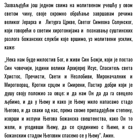
Захваљујући још једном свима на молитвеном учешћу у овом
светом чину, своје скромно обраћање завршавам речима
великог Јерарха и Литурга Цркве, Светог Симеона Солунског,
који говорећи о светим хиротонијама и познавању суштинских
разлога божанских служби које вршимо, уз молитвени усклик,
каже:
„Нека нам буде милостив Бог, и живи Син Божји, који је постао
Син човечији, једини велики Архијереј Исус, Спаситељ света
Христос, Пречисти, Свети и Незлобиви, Мироначалник и
Миротворац, Кротки срцем и Смирени, Пастир добри који је
душу своју положио за овце; и да нам Он да да га свецело
љубимо, и да у Њему и како је Њему мило напасамо стадо
Његово, и да сваки од нас, према своме припадајућем степену,
изврши и испуни Његова божанска свештенства, како Он то
жели, и угодивши Њему, да се сјединимо с Њиме, и са
божанским стадом Његовим спасемо се у Њему“. Амин.