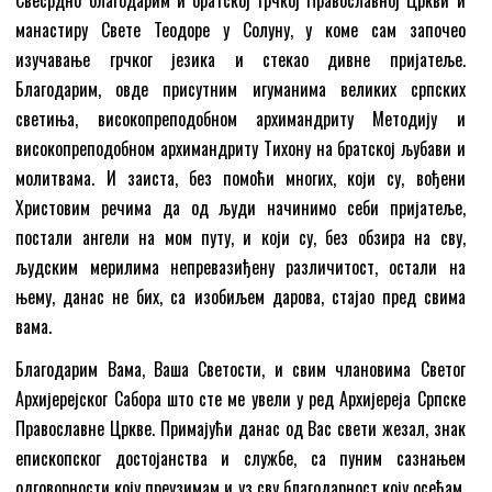
манастиру Свете Теодоре у Солуну, у коме сам започео
изучавање грчког језика и стекао дивне пријатеље.
Благодарим, овде присутним игуманима великих српских
светиња, високопреподобном архимандриту Методију и
високопреподобном архимандриту Тихону на братској љубави и
молитвама. И заиста, без помоћи многих, који су, вођени
Христовим речима да од људи начинимо себи пријатеље,
постали ангели на мом путу, и који су, без обзира на сву,
људским мерилима непревазиђену различитост, остали на
њему, данас не бих, са изобиљем дарова, стајао пред свима
вама.
Благодарим Вама, Ваша Светости, и свим члановима Светог
Архијерејског Сабора што сте ме увели у ред Архијереја Српске
Православне Цркве. Примајући данас од Вас свети жезал, знак
епископског достојанства и службе, са пуним сазнањем
одговорности коју преузимам и уз сву благодарност коју осећам,