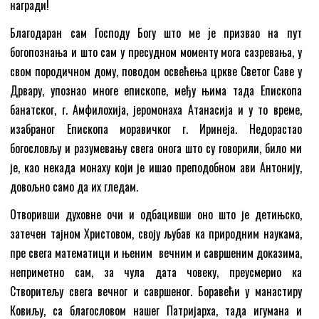
награди!
Благодаран сам Господу Богу што ме je призвао на пут
богопознања и што сам у пресудном моменту мога сазревања, у
свом породичном дому, поводом освећења цркве Светог Саве у
Дрвару, упознао многе епископе, међу њима тада Епископа
банатског, г. Амфилохија, јеромонаха Атанасија и у то време,
изабраног Епископа моравичког г. Иринеја. Недорастао
богословљу и разумевању свега онога што су говорили, било ми
је, као некада монаху који је ишао преподобном ави Антонију,
довољно само да их гледам.
Отворивши духовне очи и одбацивши оно што је детињско,
затечен тајном Христовом, своју љубав ка природним наукама,
пре свега математици и њеним вечним и савршеним доказима,
неприметно сам, за чула дата човеку, преусмерио ка
Створитељу свега вечног и савршеног. Боравећи у манастиру
Ковиљу, са благословом нашег Патријарха, тада игумана и