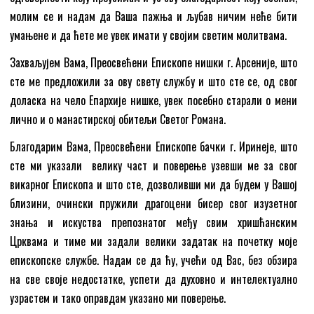
молим се и надам да Ваша пажња и љубав ничим неће бити
умањене и да ћете ме увек имати у својим светим молитвама.
Захваљујем Вама, Преосвећени Епископе нишки г. Арсеније, што
сте ме предложили за ову свету службу и што сте се, од свог
доласка на чело Епархије нишке, увек посебно старали о мени
лично и о манастирској обитељи Светог Романа.
Благодарим Вама, Преосвећени Епископе бачки г. Иринеје, што
сте ми указали велику част и поверење узевши ме за свог
викарног Епископа и што сте, дозволивши ми да будем у Вашој
близини, очински пружили драгоцени бисер свог изузетног
знања и искуства препознатог међу свим хришћанским
Црквама и тиме ми задали велики задатак на почетку моје
епископске службе. Надам се да ћу, учећи од Вас, без обзира
на све своје недостатке, успети да духовно и интелектуално
узрастем и тако оправдам указано ми поверење.