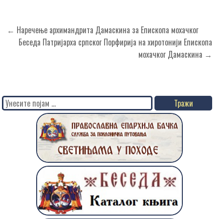
Кретање
← Наречење архимандрита Дамаскина за Епископа мохачког
чланка
Беседа Патријарха српског Порфирија на хиротонији Епископа
мохачког Дамаскина →
Search
for: