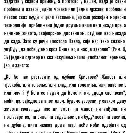
задатак у сваком времену, а поготово у нашем, када је сваки
проблем и изазов једног човека или једне државе, проблем и
изазов свих људи и целе васељене, јер смо развојем модерне
технологије приближени једни другима више него икада пре, а
начином живота, својеврсном дистанцом, отуђени као никада
до сада. Зато су речи апостола Павла, које нас тако снажно
упућују „да побеђујемо кроз Онога који нас је заволеo“ (Рим. 8,
37) једини одговор на сва искушења нашег „глобалног“ времена,
јер, и заиста:
„Ко ће нас раставити од љубави Христове? Жалост или
тјескоба, или гоњење, или глад, или голотиња, или опасност,
или мач“? У Бога се надам да ћемо и ми, „деца овог века“,
моћи да, заједно са апостолом, будемо уверени, у сваком дану
живота свога, „да нас ни смрт, ни живот, ни анђели, ни
поглаварства, ни силе, ни садашњост, ни будућност, ни висина,
ни дубина, нити икаква друга твар, неће моћи одвојити од
љубави Божије, која је у Христу Исусу Господу нашем“ (Рим. 8,