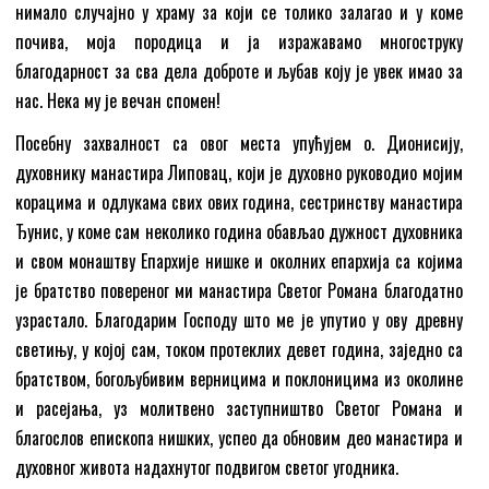
нимало случајно у храму за који се толико залагао и у коме
почива, моја породица и ја изражавамо многоструку
благодарност за сва дела доброте и љубав коју је увек имао за
нас. Нека му је вечан спомен!
Посебну захвалност са овог места упућујем о. Дионисију,
духовнику манастира Липовац, који је духовно руководио мојим
корацима и одлукама свих ових година, сестринству манастира
Ђунис, у коме сам неколико година обављао дужност духовника
и свом монаштву Епархије нишке и околних епархија са којима
је братство повереног ми манастира Светог Романа благодатно
узрастало. Благодарим Господу што ме је упутио у ову древну
светињу, у којој сам, током протеклих девет година, заједно са
братством, богољубивим верницима и поклоницима из околине
и расејања, уз молитвено заступништво Светог Романа и
благослов епископа нишких, успео да обновим део манастира и
духовног живота надахнутог подвигом светог угодника.