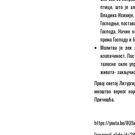
птице, што је ал
Владика Исихије,
Господње, постав
Господа. Начин н
према Господу и б
Молитва је лек з
изопаченост. Пос
телесне силе уп
живота- закључио
Првој светој Литурги
мноштво верног нар
Причешћа.
https://youtu.be/8Q
[carousel_slide id=’3