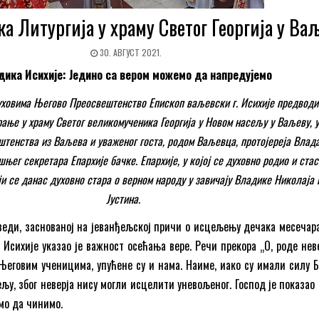
а Литургија у храму Светог Георгија у Ва
30. АВГУСТ 2021.
дика Исихије: Једино са вером можемо да напредујемо
уховима Његово Преосвештенство Епископ ваљевски г. Исихије предводи
рање у храму Светог великомученика Георгија у Новом насељу у Ваљеву, у
тенства из Ваљева и уваженог госта, родом Ваљевца, протојереја Влад
њег секретара Епархије бачке. Епархије, у којој се духовно родио и ста
ји се данас духовно стара о верном народу у завичају Владике Николаја 
Јустина.
оведи, заснованој на јеванђељској причи о исцељењу дечака месечара
п Исихије указао је важност осећања вере. Речи прекора „О, роде не
Његовим ученицима, упућене су и нама. Наиме, иако су имали силу Б
љу, због неверја нису могли исцелити уневољеног. Господ је показао 
мо да чинимо.