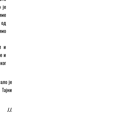
 је
име
 од
имо
т и
е и
ког
вало је
 Тајни
J.J.