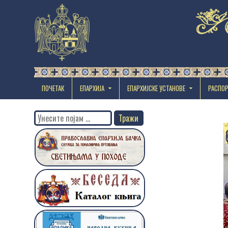
ПОЧЕТАК
ЕПАРХИЈА
EПАРХИЈСКЕ УСТАНОВЕ
РАСПО
Search
for: