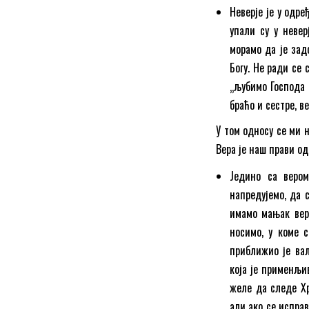
Неверје је у одре
упали су у невер
морамо да је зад
Богу. Не ради се 
„љубимо Господа 
браћо и сестре, в
У том односу се ми 
Вера је наш прави од
Једино са веро
напредујемо, да 
имамо мањак вере
носимо, у коме 
приближио је ваљ
која је применљи
желе да следе Хр
али ако се исправ