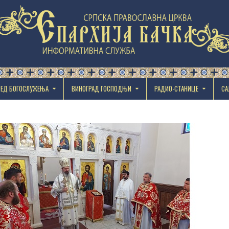
РЕД БОГОСЛУЖЕЊА
ВИНОГРАД ГОСПОДЊИ
РАДИО-СТАНИЦЕ
СА