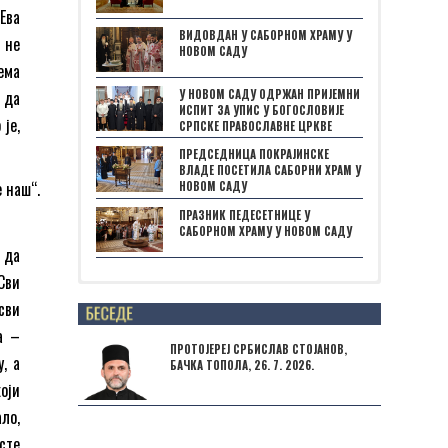
 Ева
ВИДОВДАН У САБОРНОМ ХРАМУ У
 не
НОВОМ САДУ
ема
У НОВОМ САДУ ОДРЖАН ПРИЈЕМНИ
, да
ИСПИТ ЗА УПИС У БОГОСЛОВИЈЕ
је,
СРПСКЕ ПРАВОСЛАВНЕ ЦРКВЕ
ПРЕДСЕДНИЦА ПОКРАЈИНСКЕ
ВЛАДЕ ПОСЕТИЛА САБОРНИ ХРАМ У
 наш“.
НОВОМ САДУ
ПРАЗНИК ПЕДЕСЕТНИЦЕ У
САБОРНОМ ХРАМУ У НОВОМ САДУ
 да
Сви
Posts not found
сви
а –
ПРОТОЈЕРЕЈ СРБИСЛАВ СТОЈАНОВ,
, а
БАЧКА ТОПОЛА, 26. 7. 2026.
оји
ло,
есте