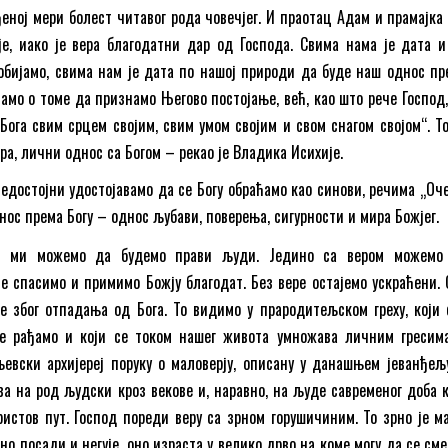
ђеној мери болест читавог рода човечјег. И праотац Адам и прамајка
је, иако је вера благодатни дар од Господа. Свима нама је дата и
обијамо, свима нам је дата по нашој природи да буде наш однос пр
само о томе да признамо Његово постојање, већ, као што рече Господ
Бога свим срцем својим, свим умом својим и свом снагом својом“. То 
ера, лични однос са Богом – рекао је Владика Исихије.
недостојни удостојавамо да се Богу обраћамо као синови, речима „Оче
нос према Богу – однос љубави, поверења, сигурности и мира Божјег.
м ми можемо да будемо прави људи. Једино са вером можемо
се спасимо и примимо Божју благодат. Без вере остајемо ускраћени. 
 због отпадања од Бога. То видимо у прародитељском греху, који 
се рађамо и који се током нашег живота умножава личним гресим
евски архијереј поруку о маловерју, описану у данашњем јеванђељу
ва на род људски кроз векове и, наравно, на људе савременог доба к
истов пут. Господ пореди веру са зрном горушичиним. То зрно је ма
но посади и негује, оно израста у велико дрво на коме могу да се см