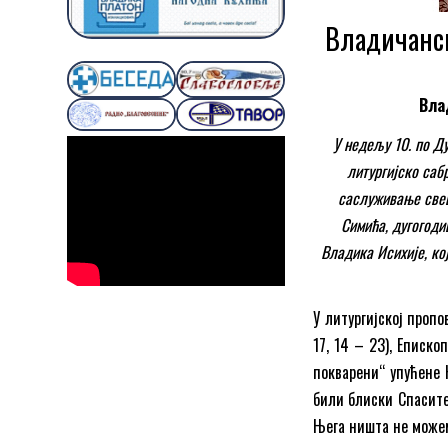
Владичанск
Вла
У недељу 10. по Д
литургијско саб
саслуживање свеш
Симића, дугогодиш
Владика Исихије, ко
У литургијској проп
17, 14 – 23), Еписко
покварени“ упућене 
били блиски Спасите
Њега ништа не може