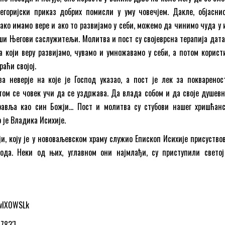
егоријски приказ добрих помисли у уму човечјем. Дакле, објаснио
 ако имамо вере и ако то развијамо у себи, можемо да чинимо чуда у 
ши Његови саслужитељи. Молитва и пост су својеврсна терапија дата
а који веру развијамо, чувамо и умножавамо у себи, а потом корист
раћи својој.
а неверје на које је Господ указао, а пост је лек за покваренос
том се човек учи да се уздржава. Да влада собом и да своје душевн
равља као син Божји… Пост и молитва су стубови нашег хришћанс
 је Владика Исихије.
ји, коју је у нововаљевском храму служио Епископ Исихије присуство
ода. Неки од њих, углавном они најмлађи, су приступили светој
SwIX0WSLk
4783′]