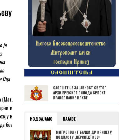
љеву
о је
з
ана
сао
и Оца
САОПШТЕЊЕ ЗА ЈАВНОСТ СВЕТОГ
АРХИЈЕРЕЈСКОГ СИНОДА СРПСКЕ
ПРАВОСЛАВНЕ ЦРКВЕ
 (Мат.
верни и
ожју и
ИЗДВАЈАМО
НАЈАВЕ
да без
МИТРОПОЛИТ БАЧКИ ДР ИРИНЕЈ У
ПОДКАСТУ „ПЕРСПЕКТИВЕˮ