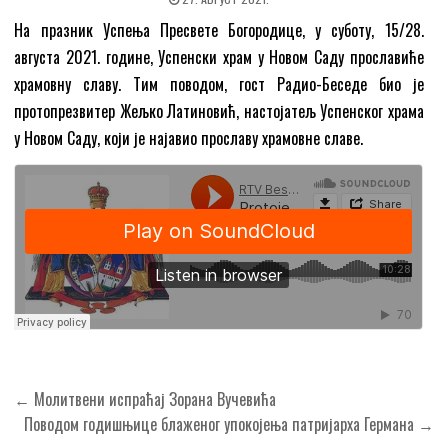
На празник Успења Пресвете Богородице, у суботу, 15/28.
августа 2021. године, Успенски храм у Новом Саду прославиће
храмовну славу. Тим поводом, гост Радио-Беседе био је
протопрезвитер Жељко Латиновић, настојатељ Успенског храма
у Новом Саду, који је најавио прославу храмовне славе.
Кретање
← Молитвени испраћај Зорана Вучевића
чланка
Поводом годишњице блаженог упокојења патријарха Германа →