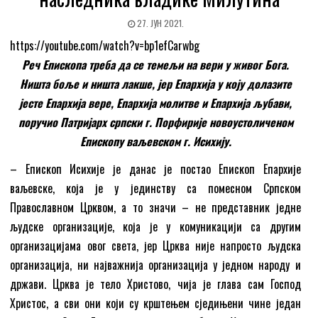
27. ЈУН 2021.
https://youtube.com/watch?v=bp1efCarwbg
Реч Епископа треба да се темељи на вери у живог Бога.
Ништа боље и ништа лакше, јер Епархија у коју долазите
јесте Епархија вере, Епархија молитве и Епархија љубави,
поручио Патријарх српски г. Порфирије новоустоличеном
Епископу ваљевском г. Исихију.
– Епископ Исихије је данас је постао Епископ Епархије
ваљевске, која је у јединству са помесном Српском
Православном Црквом, а то значи – не представник једне
људске организације, која је у комуникацији са другим
организацијама овог света, јер Црква није напросто људска
организација, ни најважнија организација у једном народу и
држави. Црква је тело Христово, чија је глава сам Господ
Христос, а сви они који су крштењем сједињени чине један