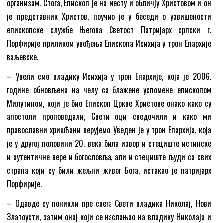
организам. Стога, Епископ је на месту и обличју Христовом и он
је представник Христов, поучио је у беседи о узвишености
епископске службе Његова Светост Патријарх српски г.
Порфирије приликом увођења Епископа Исихија у трон Епархије
ваљевске.
– Увели смо владику Исихија у трон Епархије, која је 2006.
године обновљена на челу са блажене успомене епископом
Милутином, који је био Епископ Цркве Христове онако како су
апостоли проповедали, Свети оци сведочили и како ми
православни хришћани верујемо. Уведен је у трон Епархија, која
је у другој половини 20. века била извор и стециште истинске
и аутентичне вере и богословља, али и стециште људи са свих
страна који су били жељни живог Бога, истакао је патријарх
Порфирије.
– Одавде су поникли пре свега Свети владика Николај, Нови
Златоусти, затим онај који се наслањао на владику Николаја и