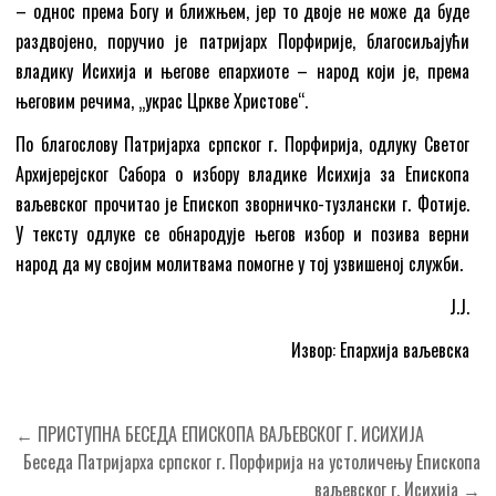
– однос према Богу и ближњем, јер то двоје не може да буде
раздвојено, поручио је патријарх Порфирије, благосиљајући
владику Исихија и његове епархиоте – народ који је, према
његовим речима, „украс Цркве Христове“.
По благослову Патријарха српског г. Порфирија, одлуку Светог
Архијерејског Сабора о избору владике Исихија за Епископа
ваљевског прочитао је Епископ зворничко-тузлански г. Фотије.
У тексту одлуке се обнародује његов избор и позива верни
народ да му својим молитвама помогне у тој узвишеној служби.
Ј.Ј.
Извор: Епархија ваљевска
Кретање
← ПРИСТУПНА БЕСЕДА ЕПИСКОПА ВАЉЕВСКОГ Г. ИСИХИЈА
чланка
Беседа Патријарха српског г. Порфирија на устоличењу Епископа
ваљевског г. Исихија →