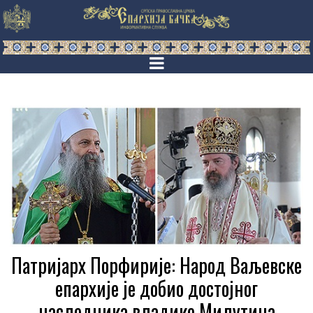
Патријарх Порфирије: Народ Ваљевске
епархије је добио достојног
наследника владике Милутина