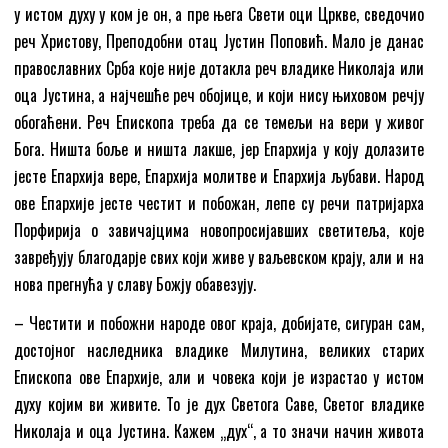
у истом духу у ком је он, а пре њега Свети оци Цркве, сведочио
реч Христову, Преподобни отац Јустин Поповић. Мало је данас
православних Срба које није дотакла реч владике Николаја или
оца Јустина, а најчешће реч обојице, и који нису њиховом речју
обогаћени. Реч Епископа треба да се темељи на вери у живог
Бога. Ништа боље и ништа лакше, јер Епархија у коју долазите
јесте Епархија вере, Епархија молитве и Епархија љубави. Народ
ове Епархије јесте честит и побожан, лепе су речи патријарха
Порфирија о завичајцима новопросијавших светитеља, које
завређују благодарје свих који живе у ваљевском крају, али и на
нова прегнућа у славу Божју обавезују.
– Честити и побожни народе овог краја, добијате, сигуран сам,
достојног наследника владике Милутина, великих старих
Епископа ове Епархије, али и човека који је израстао у истом
духу којим ви живите. То је дух Светога Саве, Светог владике
Николаја и оца Јустина. Кажем „дух“, а то значи начин живота