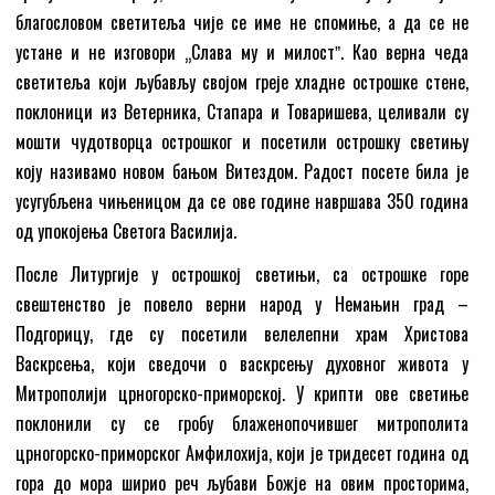
благословом светитеља чије се име не спомиње, а да се не
устане и не изговори „Слава му и милостˮ. Као верна чеда
светитеља који љубављу својом греје хладне острошке стене,
поклоници из Ветерника, Стапара и Товаришева, целивали су
мошти чудотворца острошког и посетили острошку светињу
коју називамо новом бањом Витездом. Радост посете била је
усугубљена чињеницом да се ове године навршава 350 година
од упокојења Светога Василија.
После Литургије у острошкој светињи, са острошке горе
свештенство је повело верни народ у Немањин град –
Подгорицу, где су посетили велелепни храм Христова
Васкрсења, који сведочи о васкрсењу духовног живота у
Митрополији црногорско-приморској. У крипти ове светиње
поклонили су се гробу блаженопочившег митрополита
црногорско-приморског Амфилохија, који је тридесет година од
гора до мора ширио реч љубави Божје на овим просторима,