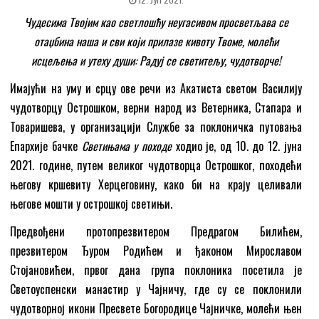
Чудесима Твојим као светлошћу неугасивом просветљава се
отаџбина наша и сви који прилазе кивоту Твоме, молећи
исцељења и утеху души: Радуј се светитељу, чудотворче!
Имајући на уму и срцу ове речи из Акатиста светом Василију
чудотворцу Острошком, верни народ из Ветерника, Стапара и
Товаришева, у организацији Службе за поклоничка путовања
Епархије бачке
Светињама у походе
ходио је, од 10. до 12. јуна
2021. године, путем великог чудотворца Острошког, походећи
његову кршевиту Херцеговину, како би на крају целивали
његове мошти у острошкој светињи.
Предвођени протопрезвитером Предрагом Билићем,
презвитером Ђуром Родићем и ђаконом Мирославом
Стојановићем, првог дана група поклоника посетила је
Светоуспенски манастир у Чајничу, где су се поклонили
чудотворној икони Пресвете Богородице Чајничке, молећи њен