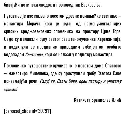
бивајући истински сведок и проповедник Васкрсења.
Путовање је настављено посетом древне немањићке светиње –
манастира Морача, који је један од најмонументалнијих
српских средњовековних споменика на простору Црне Горе.
Овде су целивали руку светог свештеномученика Харалампија,
и надахнули се предивним природним амбијентом, особито
водопадом
Светигора
, који се налази у подножју манастира.
Поклоничко путешествије крунисано је посетом дома Спасовог
– манастира Милешева, где су приступили гробу Светога Саве
понављајући речи:
Радуј се, Свети Саво, први пастиру и учитељу
српски!
Катихета Бранислав Илић
[carousel_slide id=’30791′]