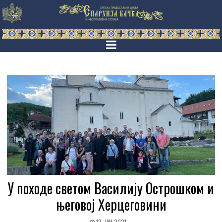
У походе светом Василију Острошком и
његовој Херцеговини
12. ЈУН 2021.