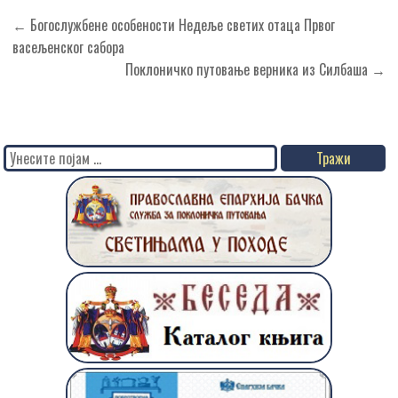
Кретање
← Богослужбене особености Недеље светих отаца Првог
чланка
васељенског сабора
Поклоничко путовање верника из Силбаша →
Search
for: