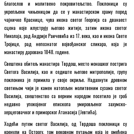
благослов и молитвено покровитељство. Поклоници су
укрепљени чињеницом да се у манастирском храму поред
чајничке Краснице, чува икона светог Георгија са дванаест
сцена које илуструју његово житије, затим икона светог
Николаја, рад Андрије Раичевића из 17. века, као и икона Свете
Тројице, рад непознатог војвођанског сликара, која је
манастиру дарована 1848. године.
Свештена обитељ манастира Тврдош, место монашког пострига
Светога Василија, као и седиште његове митрополије, групу
поклоника је примила у своје окриље. Надахнути древном
светињом чији је камен натопљен молитвеним сузама светог
Василија, свештенство са верним народом посетило је гроб
недавно упокојеног епископа умировљеног захумско-
херцеговачког и приморског Атанасија (Јевтића).
Ходећи путем светог Василија, од Тврдоша поклоници су
кренули ка Острогу, том вековном путањом која је омеђена