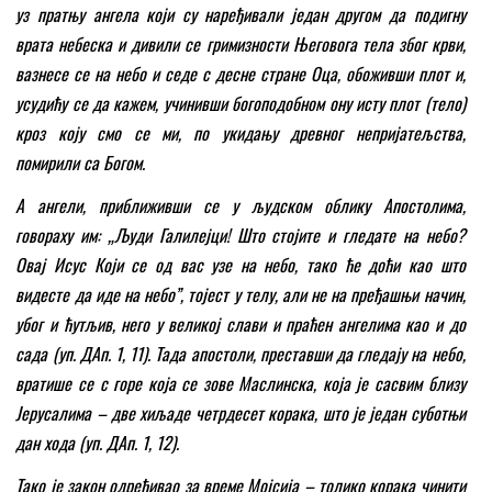
уз пратњу ангела који су наређивали један другом да подигну
врата небеска и дивили се гримизности Његовога тела због крви,
вазнесе се на небо и седе с десне стране Оца, обоживши плот и,
усудићу се да кажем, учинивши богоподобном ону исту плот (тело)
кроз коју смо се ми, по укидању древног непријатељства,
помирили са Богом.
А ангели, приближивши се у људском облику Апостолима,
говораху им: „Људи Галилејци! Што стојите и гледате на небо?
Овај Исус Који се од вас узе на небо, тако ће доћи као што
видесте да иде на небо
”
, тојест у телу, али не на пређашњи начин,
убог и ћутљив, него у великој слави и праћен ангелима као и до
сада (уп. ДАп. 1, 11). Тада апостоли, преставши да гледају на небо,
вратише се с горе која се зове Маслинска, која је сасвим близу
Јерусалима – две хиљаде четрдесет корака, што је један суботњи
дан хода (уп. ДАп. 1, 12).
Тако је закон одређивао за време Мојсија – толико корака чинити