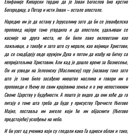
Епифаније Кипарски тврдио да је Јован Богослов био крстио
Богородицу, а Петар и исти Јован – остале апостоле.
Наредио им је да остану у Јерусалиму зато да би се јеванђелска
проповед најпре тамо утврдила и да апостоли, удаљивши се
касније на друга места, не би били лако оклеветани као
лажљивци, а такође и зато што су морали, као војници Христови,
да се снадбдеју овде оружјем Духа и потом да изађу на битку са
непријатељима Христовим. Али кад је дошло време за Вазнесење,
Он их узводи на Јелеонску (Маслинску) гору (названу тако зато
што је тамо било засађено мноштво маслина и говори им о
проповеди о Њему по свим крајевима земље и о уму непостижном
Своме Царству у будућности. А пошто је видео да они хоће да га
питају о томе шта треба да буде у присуству Пречисте Његове
Мајке, поставља им ангеле који ће им објаснити (Његово
предстојеће) усхођење на небо.
И би узет од ученика који су гледали како Га односи облак и тако,