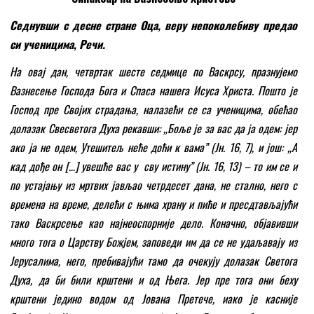
Седнувши с десне стране Оца, веру непоколебиву предао
си ученицима, Речи.
На овај дан, четвртак шесте седмице по Васкрсу, празнујемо
Вазнесење Господа Бога и Спаса нашега Исуса Христа. Пошто је
Господ пре Својих страдања, налазећи се са ученицима, обећао
долазак Свесветога Духа рекавши: „Боље је за вас да ја одем: јер
ако ја не одем, Утешитељ неће доћи к вама
”
(Јн. 16, 7), и још: „А
кад дође он
[
…
]
увешће вас у сву истину
”
(Јн. 16, 13) – то им се и
по устајању из мртвих јављао четрдесет дана, не стално, него с
времена на време, делећи с њима храну и пиће и пресдтављајући
тако Васкрсење као најнеоспорније дело. Коначно, објавивши
много тога о Царству Божјем, заповеди им да се не удаљавају из
Јерусалима, него, пребивајући тамо да очекују долазак Светога
Духа, да би били крштени и од Њега. Јер пре тога они беху
крштени једино водом од Јована Претече, иако је касније