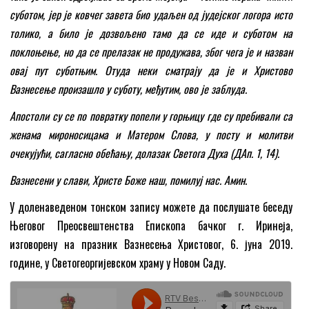
суботом, јер је ковчег завета био удаљен од јудејског логора исто
толико, а било је дозвољено тамо да се иде и суботом на
поклоњење, но да се прелазак не продужава, због чега је и назван
овај пут суботњим. Отуда неки сматрају да је и Христово
Вазнесење произашло у суботу, међутим, ово је заблуда.
Апостоли су се по повратку попели у горњицу где су пребивали са
женама мироносицама и Матером Слова, у посту и молитви
очекујући, сагласно обећању, долазак Светога Духа (ДАп. 1, 14).
Вазнесени у слави, Христе Боже наш, помилуј нас. Амин
.
У доленаведеном тонском запису можете да послушате беседу
Његовог Преосвештенства Епископа бачког г. Иринеја,
изговорену на празник Вазнесења Христовог, 6. јуна 2019.
године, у Светогеоргијевском храму у Новом Саду.