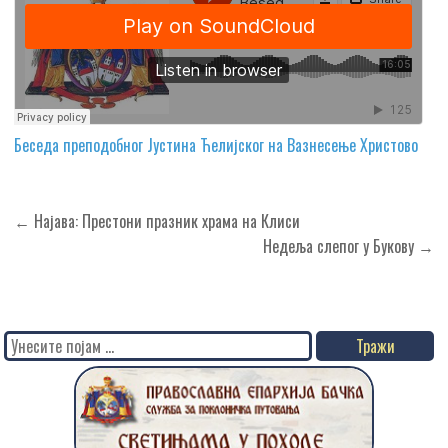
Беседа преподобног Јустина Ћелијског на Вазнесење Христово
Кретање
← Најава: Престони празник храма на Клиси
чланка
Недеља слепог у Букову →
Search
for: