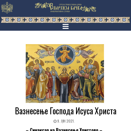
Вазнесење Господа Исуса Христа
9. ЈУН 2021.
– Синаксар на Вазнесење Христово –