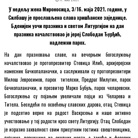
У недељу жена Мироносица
,
3/16. маја 2021. године,
у
Силбашу је
прослављена
слава
хришћанске заједнице
.
Б
дениј
ем
уочи
празника и светом Литургијом на да
н
празника н
ачалствовао је
јереј
Слободан Ђурђић
,
надлежни
парох
.
На дан празновања славе, на вечерњем богослужењу
началствовао је протопрезвитер Стевица Илић, архијерејски
намесник бачкопаланачки, а саслуживали су протопрезвитери
Милош Јевросимов, парох тителски, Предраг Милутин, парох
бачкопаланачки, и презвитер Марко Бубуљ, парох челаревски.
Богослужења су појањем увеличали појци из Челарева и
Титела. Беседећи по освећењу славских дарова, отац Стевица
је подсетио верне на радост Васкрсења и наше активно
учествовање у тој радости кроз свету Литургију. Отац Слободан
је изразио захвалност свим присутним гостима: свештеницима,
појцима, верницима из околних места, а такође и фарарки