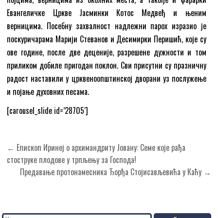
Евангеличке Цркве Јасминки Котос Медвеђ и њеним
верницима. Посебну захвалност надлежни парох изразио је
поскуричарама Марији Стеванов и Десимирки Перишић, које су
ове године, после две деценије, разрешене дужности и том
приликом добиле пригодан поклон. Сви присутни су празничну
радост наставили у црквеноопштинској дворани уз послужење
и појање духовних песама.
[carousel_slide id=’28705′]
Кретање
← Епископ Иринеј о архимандриту Јовану: Семе које рађа
чланка
стоструке плодове у трпљењу за Господа!
Предавање протонамесника Ђорђа Стојисављевића у Каћу →