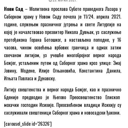
Нови Сад
– Mолитвена прослава Суботе праведнога Лазара у
Саборном храму у Новом Саду почела је 11/24. априла 2021.
године, служењем празничног јутрења и свете Литургије на
којој је началствовао презвитер Никола Дувњак, уз саслужење
протођакона Горана Ботошког, а настављена поподне, у 16
часова, чином освећења врбових гранчица и одмах затим
свечаном литијом, уз учешће многобројног верног народа
Божјег, устаљеним путем од Саборног храма кроз улице: Змај
Јовину, Модене, Илије Огњановића, Константина Данила,
Игњата Павласа и Дунавску.
Литију свештенства и верног народа Божјег, као и празнично
бденије предводио је Његово Преосвештенство Епископ
мохачки господин Исихије. Преосвећеном владици Исихију су
саслуживали свештеници Саборног храма и новосадски ђакони.
[carousel_slide id=’26326′]