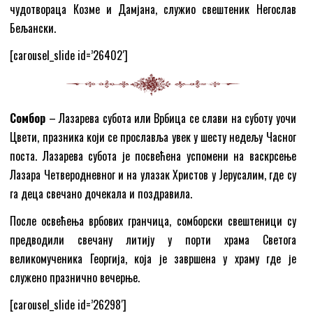
чудотвораца Козме и Дамјана, служио свештеник Негослав
Бељански.
[carousel_slide id=’26402′]
Сомбор
– Лазарева субота или Врбица се слави на суботу уочи
Цвети, празника који се прославља увек у шесту недељу Часног
поста. Лазарева субота је посвећена успомени на васкрсење
Лазара Четверодневног и на улазак Христов у Јерусалим, где су
га деца свечано дочекала и поздравила.
После освећења врбових гранчица, сомборски свештеници су
предводили свечану литију у порти храма Светога
великомученика Георгија, која је завршена у храму где је
служено празнично вечерње.
[carousel_slide id=’26298′]