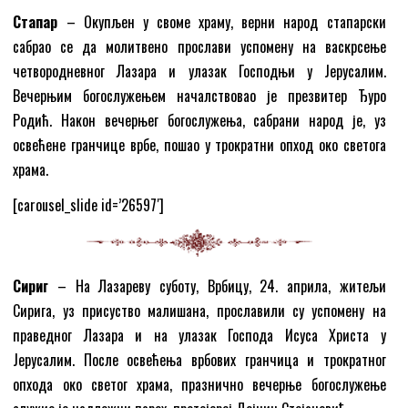
Стапар
– Окупљен у своме храму, верни народ стапарски
сабрао се да молитвено прослави успомену на васкрсење
четвородневног Лазара и улазак Господњи у Јерусалим.
Вечерњим богослужењем началствовао је презвитер Ђуро
Родић. Након вечерњег богослужења, сабрани народ је, уз
освећене гранчице врбе, пошао у трократни опход око светога
храма.
[carousel_slide id=’26597′]
Сириг
– На Лазареву суботу, Врбицу, 24. априла, житељи
Сирига, уз присуство малишана, прославили су успомену на
праведног Лазара и на улазак Господа Исуса Христа у
Јерусалим. После освећења врбових гранчица и трократног
опхода око светог храма, празнично вечерње богослужење