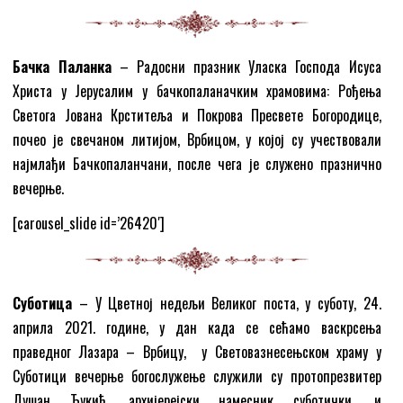
Бачка Паланка
– Радосни празник Уласка Господа Исуса
Христа у Јерусалим у бачкопаланачким храмовима: Рођења
Светога Јована Крститеља и Покрова Пресвете Богородице,
почео је свечаном литијом, Врбицом, у којој су учествовали
најмлађи Бачкопаланчани, после чега је служено празнично
вечерње.
[carousel_slide id=’26420′]
Суботица
– У Цветној недељи Великог поста, у суботу, 24.
априла 2021. године, у дан када се сећамо васкрсења
праведног Лазара – Врбицу, у Световазнесењском храму у
Суботици вечерње богослужење служили су протопрезвитер
Душан Ђукић, архијерејски намесник суботички, и