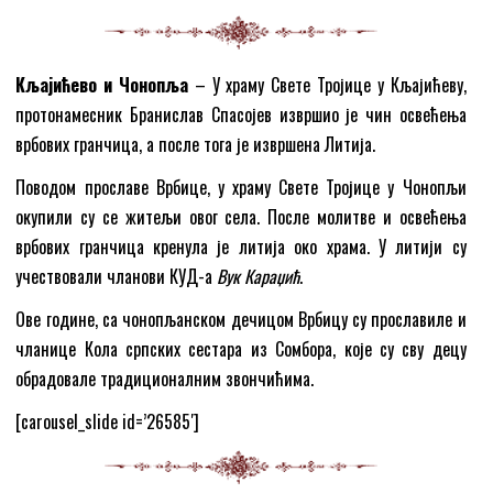
Кљајићево и Чонопља
– У храму Свете Тројице у Кљајићеву,
протонамесник Бранислав Спасојев извршио је чин освећења
врбових гранчица, а после тога је извршена Литија.
Поводом прославе Врбице, у храму Свете Тројице у Чонопљи
окупили су се житељи овог села. После молитве и освећења
врбових гранчица кренула је литија око храма. У литији су
учествовали чланови КУД-а
Вук Караџић
.
Ове године, са чонопљанском дечицом Врбицу су прославиле и
чланице Кола српских сестара из Сомбора, које су сву децу
обрадовале традиционалним звончићима.
[carousel_slide id=’26585′]