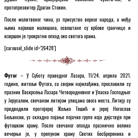
протопрезвитер Драган Стокин.
После молитвеног чина, уз присуство верног народа, а међу
њима највише малишана, освештане су врбове гранчице и
извршен је трократни опход око светога храма.
[carousel_slide id=’26428′]
Футог
– У Суботу праведног Лазара, 11/24. априла 2021.
године, житељи Футога, са својим најмлађима, прославили су
празник Васкрсења Лазара Четвородневног и Уласка Господњег
у Јерусалим, свечаном литијом улицама овога места. Литију су
предводили протојереј Жељко Тешић и јереј Негослав
Бељански, уз складно појање појачке групе која дејствује при
футошком храму. После свечаног опхода празнично велико
вечерње је, у препуном храму Светих бесбререника и