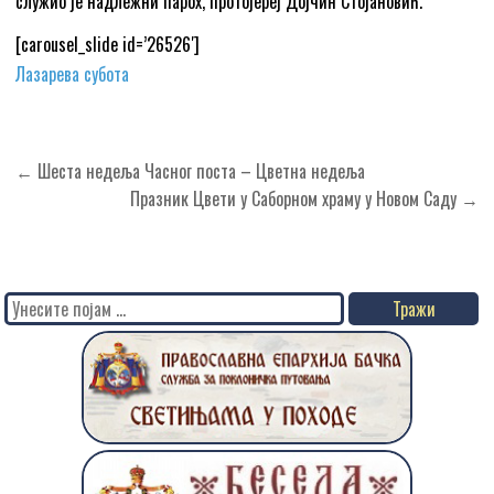
служио је надлежни парох, протојереј Дојчин Стојановић.
[carousel_slide id=’26526′]
Лазарева субота
Кретање
← Шеста недеља Часног поста – Цветна недеља
чланка
Празник Цвети у Саборном храму у Новом Саду →
Search
for: