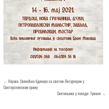
Кретање
← Најава: Свеноћно бденије са светом Литургијом у
чланка
Светоуспенском храму
Светињама у походе: Тумане →