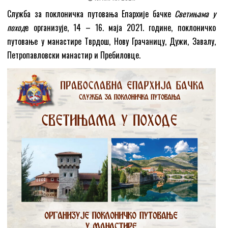
Служба за поклоничка путовања Епархије бачке
Светињама у
поход
е организује, 14 – 16. маја 2021. године, поклоничко
путовање у манастире Тврдош, Нову Грачаницу, Дужи, Завалу,
Петропавловски манастир и Пребиловце.