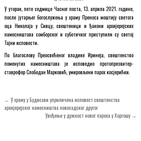
У уторак, пете седмице Часног поста, 13. априла 2021. године,
после јутарњег богослужења у храму Преноса моштију светога
оца Николаја у Сивцу, свештеници и ђакони архијерејских
намесништава сомборског и суботичког приступили су светој
Тајни исповести.
По благослову Преосвећеног владике Иринеја, свештенство
поменутих намесништава је исповедио протопрезвитер-
ставрофор Слободан Марковић, умировљени парох косјерићки.
Кретање
← У храму у Будисави уприличена исповест свештенства
чланка
архијерејског намесништва новосадског другог
Увођење у дужност новог пароха у Хоргошу →