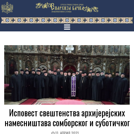
Исповест свештенства архијерејских
намесништава сомборског и суботичког
13. АПРИЛ 2021.