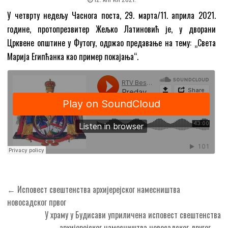
У четврту недељу Часнога поста, 29. марта/11. априла 2021.
године, протопрезвитер Жељко Латиновић је, у дворани
Црквене општине у Футогу, одржао предавање на тему: „Света
Марија Египћанка као пример покајања“.
Кретање
← Исповест свештенства архијерејског намесништва
чланка
новосадског првог
У храму у Будисави уприличена исповест свештенства
архијерејског намесништва новосадског другог →