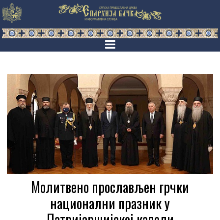
Молитвено прослављен грчки
национални празник у
Патријаршијској капели