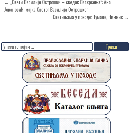
Кретање
← „Свети Василије Острошки – сведок Васкрсењаˮ: Ана
чланка
Јовановић, мајка Светог Василија Острошког
Светињама у походе: Тумане, Нимник →
Search
for: