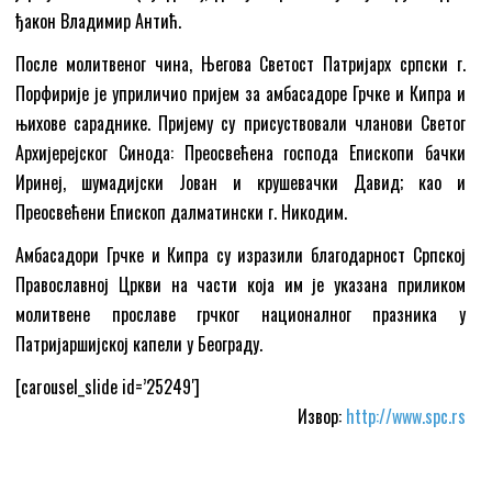
ђакон Владимир Антић.
После молитвеног чина, Његова Светост Патријарх српски г.
Порфирије је уприличио пријем за амбасадоре Грчке и Кипра и
њихове сараднике. Пријему су присуствовали чланови Светог
Архијерејског Синода: Преосвећена господа Епископи бачки
Иринеј, шумадијски Јован и крушевачки Давид; као и
Преосвећени Епископ далматински г. Никодим.
Амбасадори Грчке и Кипра су изразили благодарност Српској
Православној Цркви на части која им је указана приликом
молитвене прославе грчког националног празника у
Патријаршијској капели у Београду.
[carousel_slide id=’25249′]
Извор:
http://www.spc.rs