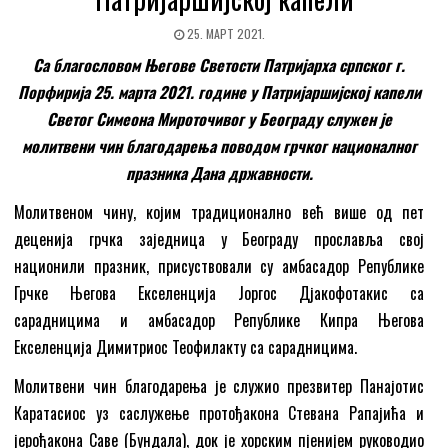
25. МАРТ 2021.
Са благословом Његове Светости Патријарха српског г.
Порфирија 25. марта 2021. године у Патријаршијској капели
Светог Симеона Мироточивог у Београду служен је
молитвени чин благодарења поводом грчког националног
празника Дана државности.
Молитвеном чину, којим традиционално већ више од пет
деценија грчка заједница у Београду прославља свој
национили празник, присуствовали су амбасадор Републике
Грчке Његова Екселенција Јоргос Дјакофотакис са
сарадницима и амбасадор Републике Кипра Његова
Екселенција Димитриос Теофилакту са сарадницима.
Молитвени чин благодарења је служио презвитер Панајотис
Каратасиос уз саслужење протођакона Стевана Рапајића и
јерођакона Саве (Бундала), док је хорским пјенијем руководио