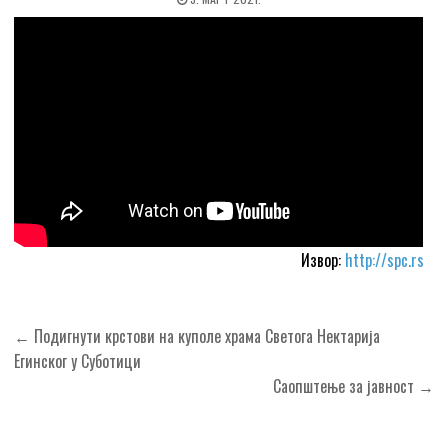
Извор:
http://spc.rs
Кретање
← Подигнути крстови на куполе храма Светога Нектарија
чланка
Егинског у Суботици
Саопштење за јавност →