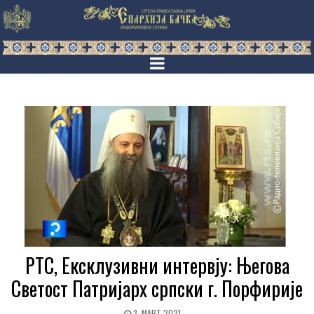
РТС, Ексклузивни интервју: Његова
Светост Патријарх српски г. Порфирије
3. МАРТ 2021.