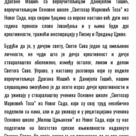
Драгане Машић са вероучитељицом Данијелом Гашић,
вероучитељицом Основне школе „Светозар Марковић Тоза” из
Новог Сада, која својим ђацима са верске наставе већ дуги низ
година преноси слово Јеванђеља и у њима буди дух
креативности, тражећи инспирацију у Писму и Предању Цркве.
Будући да је, у дечјем свету, Свети Сава један од омиљених
личности, не чуди што је дечја креативност и дечје
стваралаштво обележено, између осталог, ликом и делом
Светога Саве. Управо, у наставку разговора који су водиле
вероучитељице Драгана Машић и Данијела Гашић, нашим
слушаоцима омогућено је да осете израз дечје креативности и
да уживају у стваралаштву ученика Основне школе „Светозар
Марковић Тоза” из Новог Сада, који су свој труд несебично
поделили са нама, али и да уживају и у рецитацијама ученика
Основне школе „Милош Црњански” из Новог Сада, који су нас
подсетили на богатство српске књижевности надахнуте
Светим Савом. На крају, тешко је не приметити да су сви наши