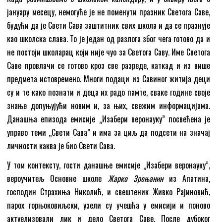
јануару месецу, немогуће је не поменути празник Светога Саве,
будући да је Свети Сава заштитник свих школа и да се празнује
као школска слава. То је један од разлога због чега готово да и
не постоји школарац који није чуо за Светога Саву. Име Светога
Саве провлачи се готово кроз све разреде, каткад и из више
предмета истовремено. Многи подаци из Савиног житија деци
су и те како познати и деца их радо памте, сваке године своје
знање допуњујући новим и, за њих, свежим информацијама.
Данашња епизода емисије „Изабери веронауку” посвећена је
управо теми „Свети Сава” и има за циљ да подсети на значај
личности каква је био Свети Сава.
У том контексту, гости данашње емисије „Изабери веронауку”,
вероучитељ Основне школе
Жарко Зрењанин
из Апатина,
господин Страхиња Николић, и свештеник Живко Рајиновић,
парох горњоковиљски, узели су учешћа у емисији и поново
актуелизовали лик и дело Светога Саве. После дубоког