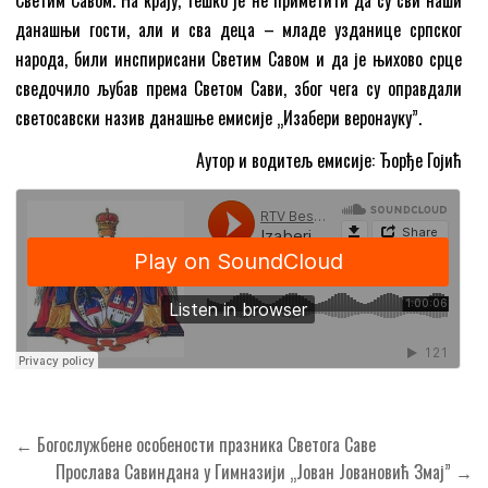
данашњи гости, али и сва деца – младе узданице српског
народа, били инспирисани Светим Савом и да је њихово срце
сведочило љубав према Светом Сави, због чега су оправдали
светосавски назив данашње емисије „Изабери веронауку”.
Аутор и водитељ емисије: Ђорђе Гојић
Кретање
← Богослужбене особености празника Светога Саве
чланка
Прослава Савиндана у Гимназији „Јован Јовановић Змај” →