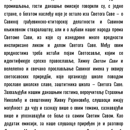
промишљања, гости данашње емисије говорили су, с једне
стране, о богатом наслеђу које је остало иза Светога Саве – о
Савиној грађевинско-ктиторској делатности и Савином
књижевном стваралаштву, али и о љубави нашег народа према
Светоме Сави, из које су изнедрене многе вредности
инспирисане ликом и делом Светога Саве. Међу овим
вредностима треба истаћи појам Светосавље, којим се
идентификује српско православље, Химну
Светом Сави
и
велелепно и свечано прослављање Савиног имена у оквиру
светосавских приредби, које организују школе поводом
прославе школске славе, заштитника школа – Светога Саве.
Захваљујући нашим данашњим гостима, вероучитељу Страхињи
Николићу и свештенику Живку Рајиновићу, слушаоци имају
могућност да чују и сазнају више о овим темама, сазнавајући
више и упознавајући се боље са самим Светим Савом. Као
додатак емисији, за наше слушаоце приређен је и разговор