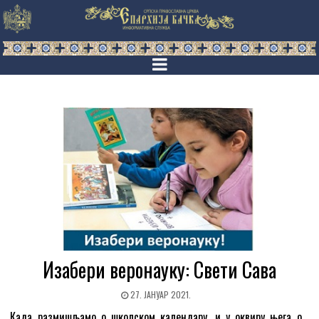
Изабери веронауку: Свети Сава
27. ЈАНУАР 2021.
Када размишљамо о школском календару, и у оквиру њега о