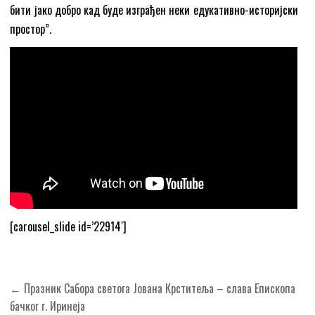
бити јако добро кад буде изграђен неки едукативно-историјски
простор”.
[carousel_slide id=’22914′]
Кретање
← Празник Сабора светога Јована Крститеља – слава Епископа
чланка
бачког г. Иринеја