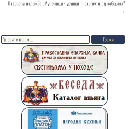
Отворена изложба „Мученици чурушки – отргнути од заборава”
→
Search
for: