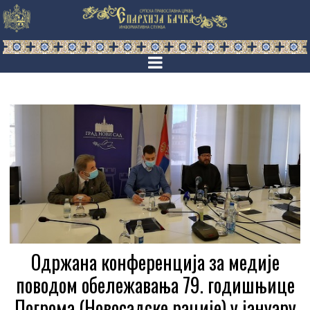
Одржана конференција за медије
поводом обележавања 79. годишњице
Погрома (Новосадске рације) у јануару