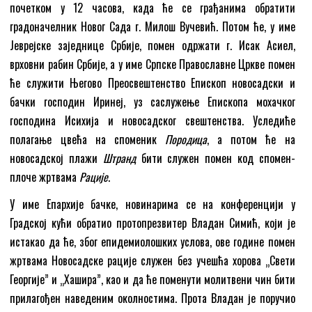
почетком у 12 часова, када ће се грађанима обратити
градоначелник Новог Сада г. Милош Вучевић. Потом ће, у име
Јеврејске заједнице Србије, помен одржати г. Исак Асиел,
врховни рабин Србије, а у име Српске Православне Цркве помен
ће служити Његово Преосвештенство Епископ новосадски и
бачки господин Иринеј, уз саслужење Епископа мохачког
господина Исихија и новосадског свештенства. Уследиће
полагање цвећа на споменик
Породица
, а потом ће на
новосадској плажи
Штранд
бити служен помен код спомен-
плоче жртвама
Рације
.
У име Епархије бачке, новинарима се на конференцији у
Градској кући обратио протопрезвитер Владан Симић, који је
истакао да ће, због епидемиолошких услова, ове године помен
жртвама Новосадске рације служен без учешћа хорова „Свети
Георгије” и „Хашира”, као и да ће поменути молитвени чин бити
прилагођен наведеним околностима. Прота Владан је поручио