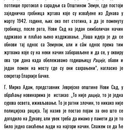
потпише протокол о сарадњи са Општином Земун, где постоји
заједничка гробница жртава које су извађене из Дунава у
марту 1942. године, њих око пет стотина, а да је поменуту
гробницу, после рата, Нови Сад на један симболичан начин
одржавао и плаћао њено издржавање. „Наша идеја је да се
обнови тај однос са Земуном, али и сâм однос према тим
жртвама које су на неки начин заборављене и да се, у оквиру
ова три дана када обележавамо годишњицу
Рације
, обави и
један помен на месту где су они сахрањени”, нагласио је
секретар Епархије бачке.
Г. Мирко Адам, представник Јеврејске општине Нови Сад, у
обраћању новинарима је истакао: „То није
рација
, то је једна
сурова освета, иживљавање. То је ратни злочин, то никако није
полицијска рација. Тај назив је постао појам за оно што се
догодило на Дунаву, али увек треба да имамо у памети да је то
било једно сакаћење људи на најгори начин. Слажем се да ће