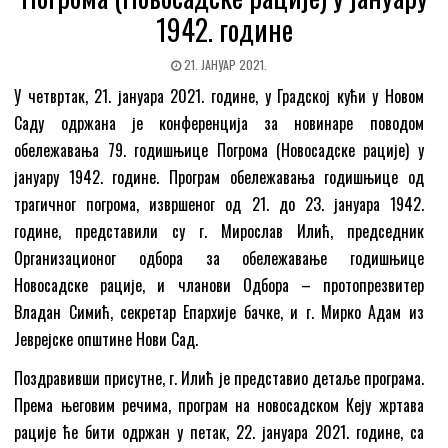
1942. године
21. ЈАНУАР 2021.
У четвртак, 21. јануара 2021. године, у Градској кући у Новом
Саду одржана је конференција за новинаре поводом
обележавања 79. годишњице Погрома (Новосадске рације) у
јануару 1942. године. Програм обележавања годишњице од
трагичног погрома, извршеног од 21. до 23. јануара 1942.
године, представили су г. Мирослав Илић, председник
Организационог одбора за обележавање годишњице
Новосадске рације, и чланови Одбора – протопрезвитер
Владан Симић, секретар Епархије бачке, и г. Мирко Адам из
Јеврејске општине Нови Сад.
Поздравивши присутне, г. Илић је представио детаље програма.
Према његовим речима, програм на новосадском Кеју жртава
рације ће бити одржан у петак, 22. јануара 2021. године, са