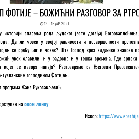
П ФОТИЈЕ – БОЖИЋНИ РАЗГОВОР ЗА РТР
12. ЈАНУАР 2021.
у историји спасења рода људског јесте догађај Богооваплоћења,
ода. Да ли човек у својој рањивости и несавршености препозна
којем се срећу Бог и човек? Шта Господ кроз видљиве знакове по
ожић увек славили, и у радосна и у тешка времена. Где српски
са којег се извора напаја? Разговарамо са Његовим Преосвеште
о-тузланским господином Фотијем.
г програма Жана Вукосављевић.
 доступан на
овом линку
.
Извор:
https://www.eparhij