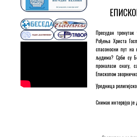
ЕПИСКО
Пресудан тренутак 
Рођења Христа Госп
спасоносни пут на 
људима? Срби су Б
проналази снагу, 
Епископом зворничк
Уредница религијско
Снимак интервјуа је