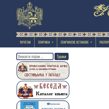
ПОЧЕТАК
ЕПАРХИЈА
EПАРХИЈСКЕ УСТАНОВЕ
РАСПО
Search
for: