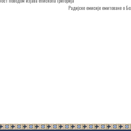
ост поводом изјава епископа Григорија
Радијске емисије емитоване о 