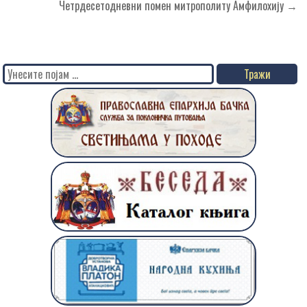
Четрдесетодневни помен митрополиту Амфилохију →
Search
for: