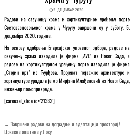
5. ДЕЦЕМБАР 2020.
Радови на озвучењу храма и хортикултурном уређењу порте
Световазнесењског храма у Чуругу завршени су у суботу, 5.
децембра 2020. године.
На основу одобрења Епархијског управног одбора, радове на
озвучењу храма изводила је фирма „AVL” из Новог Сада, а
радове на хортикултурном уређењу порте изводила је фирма
„Стојин врт” из Ђурђева. Пројекат пејзажне архитектуре и
хортикултуре урадила је мр Мирјана Млађеновић из Новог Сада,
инжењер пољопривреде.
[carousel_slide id=’21382′]
Кретање
← Завршени радови на доградњи и адаптацији просторијâ
чланка
Црквене општине у Локу