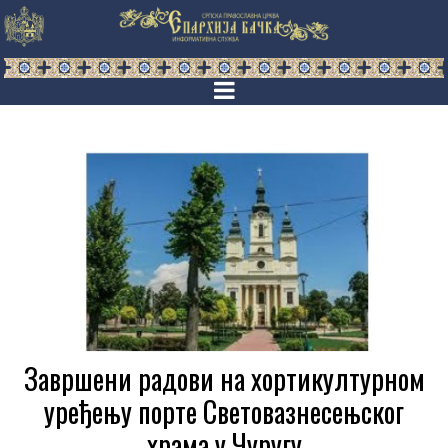
Завршени радови на хортикултурном
уређењу порте Световазнесењског
храма у Чуругу