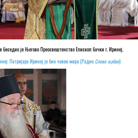
е беседио је Његово Преосвештенство Епископ бачки г. Иринеј.
неј: Патријарх Иринеј је био човек мира (Радио
Слово љубве
)