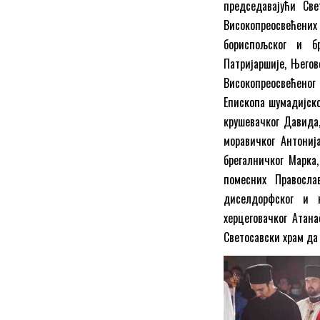
председавајући Св
Високопреосвећених
бориспољског и бр
Патријаршије, Његов
Високопреосвећеног
Епископа шумадијско
крушевачког Давида,
моравичког Антонија
брегалничког Марка
помесних Правосла
диселдорфског и н
херцеговачког Атана
Светосавски храм да 