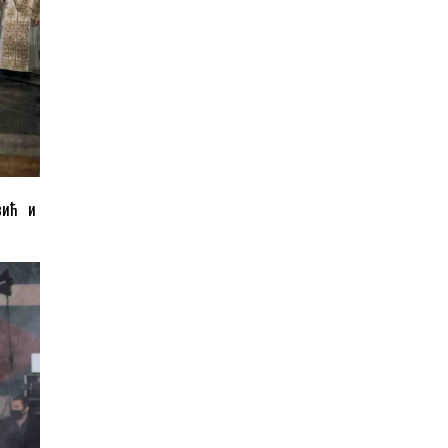
овић и