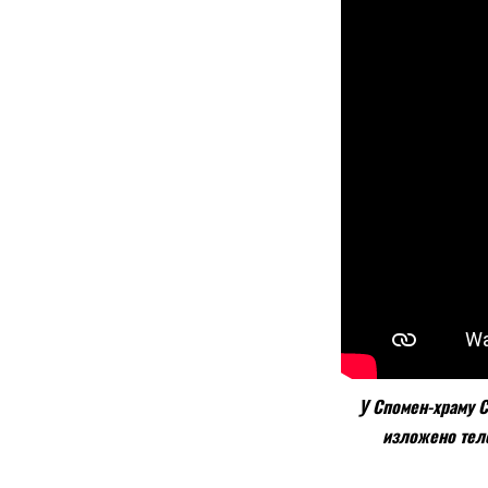
У Спомен-храму С
изложенo тeло