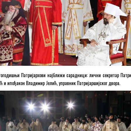
гогодишњи Патријархови најближи сарадници: лични секретар Патри
ћ и ипођакон Владимир Јелић, управник Патријаршијског двора.