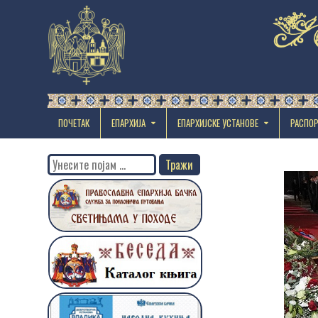
ПОЧЕТАК
ЕПАРХИЈА
EПАРХИЈСКЕ УСТАНОВЕ
РАСПО
Search
for: