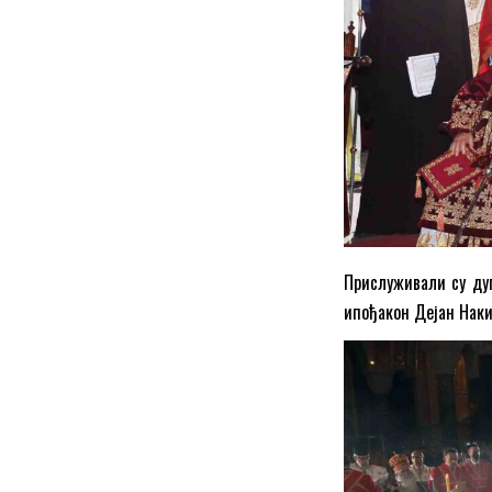
Прислуживали су ду
ипођакон Дејан Наки