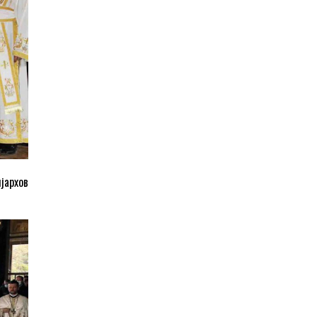
јархов