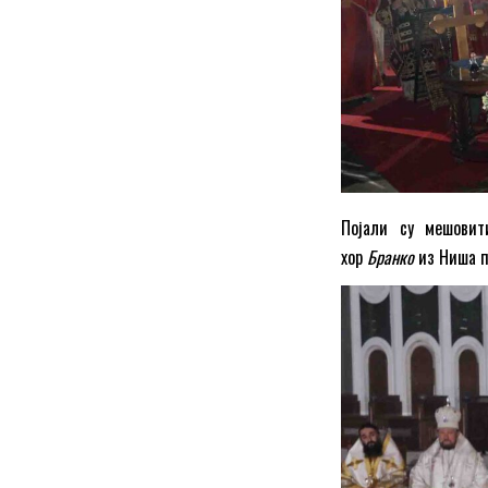
Појали су мешовит
хор
Бранко
из Ниша п