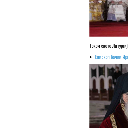
Током свете Литургиј
Епископ бачки Ири