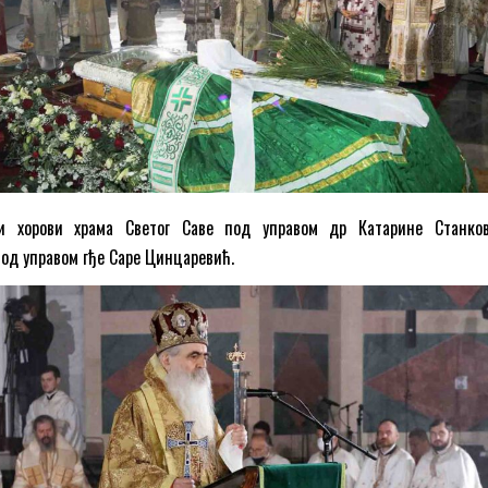
и хорови храма Светог Саве под управом др Катарине Станк
од управом гђе Саре Цинцаревић.