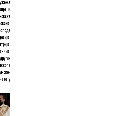
лужење
шије и
ковске
ована,
осподе
осија,
трија,
акима,
других
ископа
умско-
ивао у