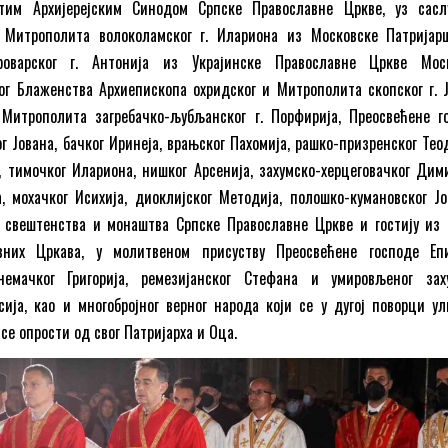
етим Архијерејским Синодом Српске Православне Цркве, уз сас
 Митрополита волоколамског г. Илариона из Московске Патријар
оварског г. Антонија из Украјинске Православне Цркве Мос
ог Блаженства Архиепископа охридског и Митрополита скопског г. Ј
 Митрополита загребачко-љубљанског г. Порфирија, Преосвећене г
г Јована, бачког Иринеја, врањског Пахомија, рашко-призренског Теод
 тимочког Илариона, нишког Арсенија, захумско-херцеговачког Дими
, мохачког Исихија, диоклијског Методија, полошко-кумановског Јо
, свештенства и монаштва Српске Православне Цркве и гостију из 
вних Цркава, у молитвеном присуству Преосвећене господе Еп
емачког Григорија, ремезијанског Стефана и умировљеног зах
сија, као и многобројног верног народа који се у дугој поворци ул
се опрости од свог Патријарха и Оца.