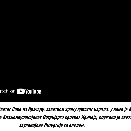
ветог Саве на Врачару, заветном храму српског народа, у коме јe 
 блаженоупокојеног Патријарха српског Иринеја, служена је свет
заупокојена Литургија са опелом.