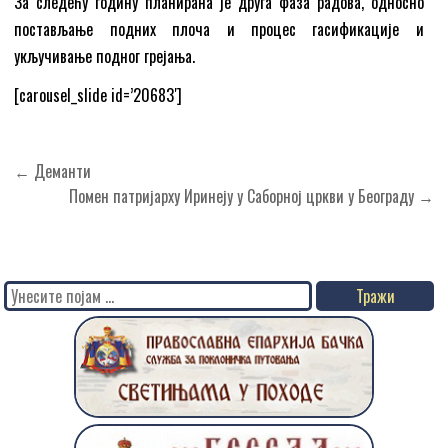
За следећу годину планирана је друга фаза радова, односно
постављање подних плоча и процес гасификације и
укључивање подног грејања.
[carousel_slide id=’20683′]
Кретање
← Деманти
чланка
Помен патријарху Иринеју у Саборној цркви у Београду →
Search
for: