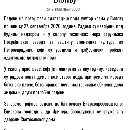
19. НОВЕМБАР 2020.
Радови на првој фази адаптације пода унутар храма у Вилову
почели су 27. септембра 2020. године. Радови су извођени под
будним надзором и у склопу техничких мера стручњака
Покрајинског завода за заштиту споменика културе из
Петроварадина, који су урадили и грађевински пројекат
адаптације дотрајалог пода.
У склопу прве фазе, која је планирана за ову годину, изведени
су радови попут демонтаже старог пода, припреме за израду
бетонске плоче, бетонирање плоче, малтерисање обијеног дела
зидова и други потребни радови.
За време трајања радова, по благослову Високопреосвештеног
Епископа господина др Иринеја, богослужења су служена у
дворани Светосавског дома.