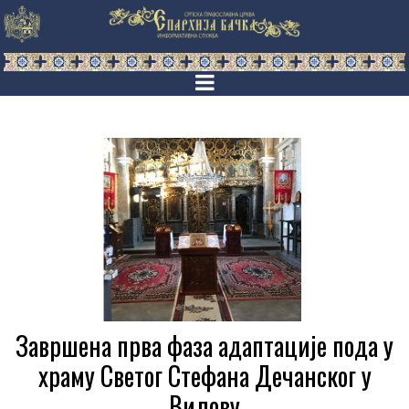
Завршена прва фаза адаптације пода у
храму Светог Стефана Дечанског у
Вилову