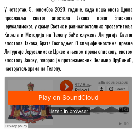
У четвртак, 5. новембра 2020. године, када наша света Црква
прославља светог апостола Јакова, првог Епископа
јерусалимског, у храму Светих и равноапостолних просветитеља
Кирила и Методија на Телепу биће служена Литургија Светог
апостола Јакова, брата Господњег. О специфичностима древне
Литургије Јерусалимске Цркве и њеном првом епископу, светом
апостолу Јакову, говорио је протонамесник Велимир Врућинић,
настојатељ храма на Телепу.