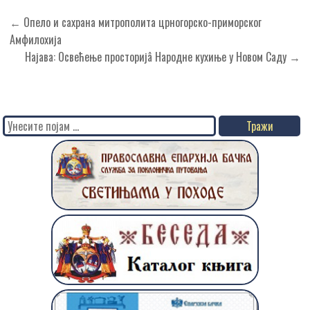
Кретање
← Опело и сахрана митрополита црногорско-приморског
чланка
Амфилохија
Најава: Освећење просторијâ Народне кухиње у Новом Саду →
Search
for: