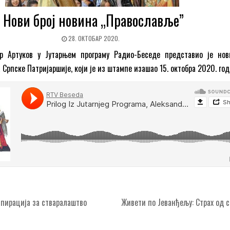
Нови број новина „Православље”
28. ОКТОБАР 2020.
р Артуков у Јутарњем програму Радио-Беседе представио је нов
а Српске Патријаршије, који је из штампе изашао 15. октобра 2020. год
пирација за стваралаштво
Живети по Јеванђељу: Страх од