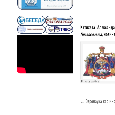
Катихета Александа
Православља
, новин
Кретање
← Веронаука као инс
чланка