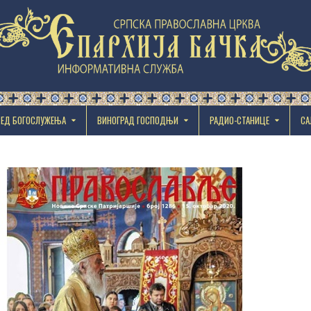
РЕД БОГОСЛУЖЕЊА
ВИНОГРАД ГОСПОДЊИ
РАДИО-СТАНИЦЕ
СА