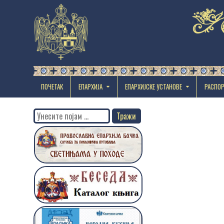
ПОЧЕТАК
ЕПАРХИЈА
EПАРХИЈСКЕ УСТАНОВЕ
РАСПО
Search
for: