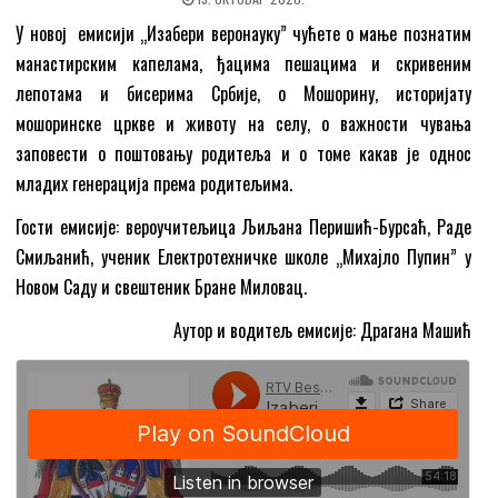
У новој емисији „Изабери веронауку” чућете о мање познатим
манастирским капелама, ђацима пешацима и скривеним
лепотама и бисерима Србије, о Мошорину, историјату
мошоринске цркве и животу на селу, о важности чувања
заповести о поштовању родитеља и о томе какав је однос
младих генерација према родитељима.
Гости емисије: вероучитељица Љиљана Перишић-Бурсаћ, Раде
Смиљанић, ученик Електротехничке школе „Михаjло Пупин” у
Новом Саду и свештеник Бране Миловац.
Аутор и водитељ емисије: Драгана Машић