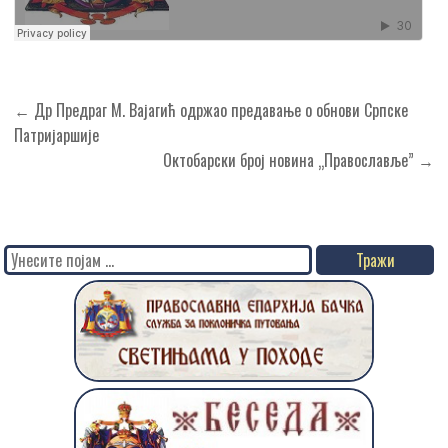
Кретање
← Др Предраг М. Вајагић одржао предавање о обнови Српске
чланка
Патријаршије
Октобарски број новина „Православље” →
Search
for: