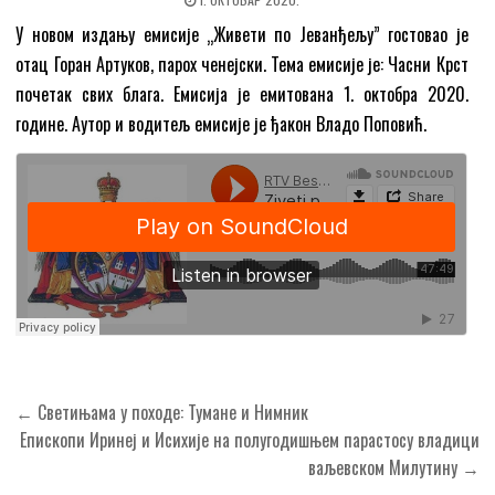
У новом издању емисије „Живети по Јеванђељу” гостовао је
отац Горан Артуков, парох ченејски. Тема емисијe је: Часни Крст
почетак свих блага. Емисија је емитована 1. октобра 2020.
године. Аутор и водитељ емисије је ђакон Владо Поповић.
Кретање
← Светињама у походе: Тумане и Нимник
чланка
Епископи Иринеј и Исихије на полугодишњем парастосу владици
ваљевском Милутину →