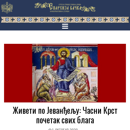
Живети по Јеванђељу: Часни Крст
почетак свих блага
1. ОКТОБАР 2020.