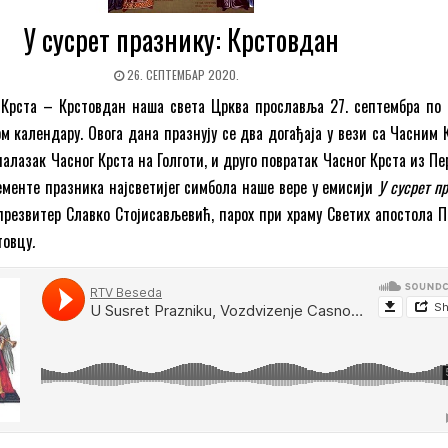
У сусрет празнику: Крстовдан
26. СЕПТЕМБАР 2020.
Крста – Крстовдан наша света Црква прославља 27. септембра по 
ом календару. Овога дана празнују се два догађаја у вези са Часним 
алазак Часног Крста на Голготи, и друго повратак Часног Крста из Пе
ементе празника најсветијег симбола наше вере у емисији
У сусрет п
презвитер Славко Стојисављевић, парох при храму Светих апостола П
товцу
.