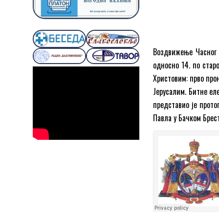
Воздвижењe Часног 
односно 14. по стар
Христовим: прво прон
Јерусалим. Битне ел
представио је
прото
Павла у Бачком Брес