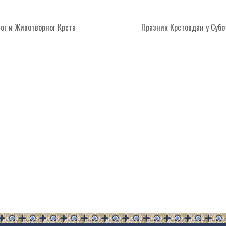
г и Животворног Крста
Празник Крстовдан у Суб