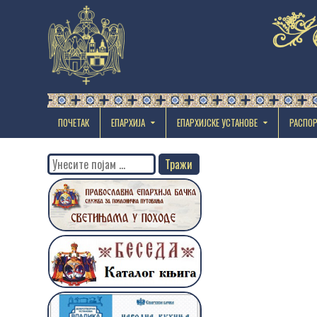
ПОЧЕТАК
ЕПАРХИЈА
EПАРХИЈСКЕ УСТАНОВЕ
РАСПО
Search
for: