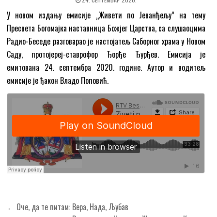
У новом издању емисије „Живети по Јеванђељу” на тему
Пресвета Богомајка наставница Божјег Царства, са слушаоцима
Радио-Беседе разговарао је настојатељ Саборног храма у Новом
Саду, протојереј-ставрофор Ђорђе Ђурђев. Емисија је
емитована 24. септембра 2020. године. Аутор и водитељ
емисије је ђакон Владо Поповић.
Кретање
← Оче, да те питам: Вера, Нада, Љубав