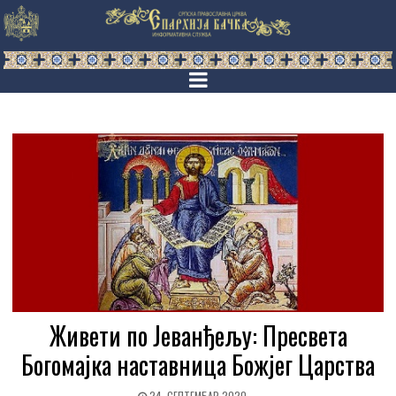
Живети по Јеванђељу: Пресвета
Богомајка наставница Божјег Царства
24. СЕПТЕМБАР 2020.