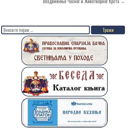
чланка
Воздвижење Часног и Животворног Крста →
Search
for: