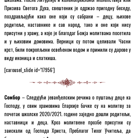
Призива Светога Духа, свештеник је одржао пригодну беседу,
поздрављајући како оне који су сабрани – децу, њихове
родитеље, наставнике и сав народ, тако и оне који нису
присутни у храму, а које је благодаг Божја молитвама посетила
и у њиховим домовима. Верници су потом целивали Часни
крст, били покропљени освећеном водом и примили су дарове у
виду иконица и слаткиша.
[carousel_slide id=’17956′]
Сомбор
– Следујући јеванђелским речима о пуштању деце ка
Господу, у свим храмовима Епархије бачке су на молитву за
почетак школске 2020/2021. године заједно дошли родитељи,
наставници и деца. Кроз молитвене прозбе присутни су
заискали од Господа Христа, Преблагог Тихог Учитеља, да