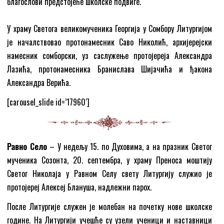
благослови предстојеће школске подвиге.
У храму Светога великомученика Георгија у Сомбору Литургијом
је началствовао протонамесник Саво Николић, архијерејски
намесник сомборски, уз саслужење протојереја Александра
Лазића, протонамесника Бранислава Шијачића и ђакона
Александра Верића.
[carousel_slide id=’17960′]
Равно Село
– У недељу 15. по Духовима, а на празник Светог
мученика Созонта, 20. септембра, у храму Преноса моштију
Светог Николаја у Равном Селу свету Литургију служио је
протојереј Алексеј Блануша, надлежни парох.
После Литургије служен је молебан на почетку нове школске
године. На Литургији учешће су узели ученици и наставници