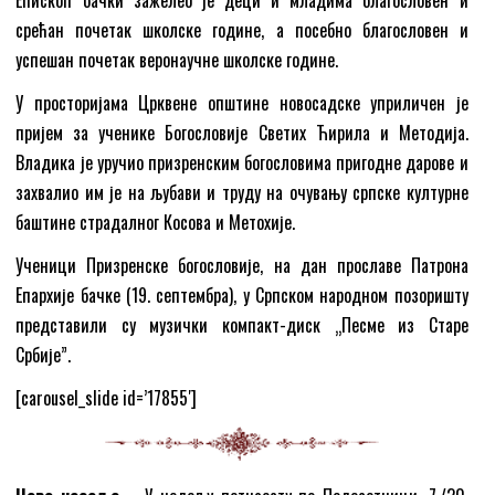
срећан почетак школске године, а посебно благословен и
успешан почетак веронаучне школске године.
У просторијама Црквене општине новосадске уприличен је
пријем за ученике Богословије Светих Ћирила и Методија.
Владика је уручио призренским богословима пригодне дарове и
захвалио им је на љубави и труду на очувању српске културне
баштине страдалног Косова и Метохије.
Ученици Призренске богословије, на дан прославе Патрона
Епархије бачке (19. септембра), у Српском народном позоришту
представили су музички компакт-диск „Песме из Старе
Србије”.
[carousel_slide id=’17855′]