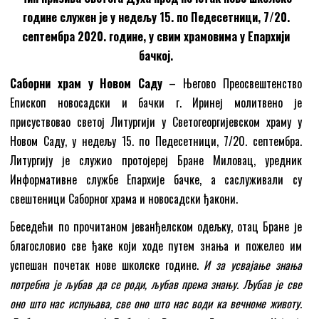
године служен је у недељу 15. по Педесетници, 7/20.
септембра 2020. године, у свим храмовима у Епархији
бачкој.
Саборни храм у Новом Саду
– Његово Преосвештенство
Епископ новосадски и бачки г. Иринеј молитвено је
присуствовао светој Литургији у Светогеоргијевском храму у
Новом Саду, у недељу 15. по Педесетници, 7/20. септембра.
Литургију је служио протојереј Бране Миловац, уредник
Информативне службе Епархије бачке, а саслуживали су
свештеници Саборног храма и новосадски ђакони.
Беседећи по прочитаном јеванђелском одељку, отац Бране је
благословио све ђаке који ходе путем знања и пожелео им
успешан почетак нове школске године.
И за усвајање знања
потребна је љубав да се роди, љубав према знању. Љубав је све
оно што нас испуњава, све оно што нас води ка вечноме животу.