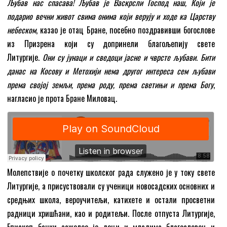
Љубав нас спасава! Љубав је Васкрсли Господ наш, Који је
подарио вечни живот свима онима који верују и ходе ка Царству
небеском
, казао је отац Бране, посебно поздравивши богослове
из Призрена који су допринели благољепију свете
Литургије.
Они су јунаци и сведоци јасне и чврсте љубави.
Бити
данас на Косову и Метохији нема другог интереса сем љубави
према својој земљи, према роду, према светињи и према Богу
,
нагласио је прота Бране Миловац.
Молепствије о почетку школског рада служено је у току свете
Литургије, а присуствовали су ученици новосадских основних и
средњих школа, вероучитељи, катихете и остали просветни
радници хришћани, као и родитељи. После отпуста Литургије,
Епископ бачки зажелео је деци и младима благословен и