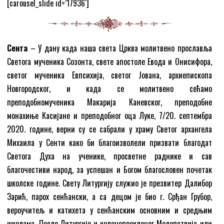
[carousel_slide id=’17936′]
Сента
– У дану када наша света Црква молитвено прославља
Светога мученика Созонта, свете апостоле Евода и Онисифора,
светог мученика Евпсихија, светог Јована, архиепископа
Новгородског, и када се молитвено сећамо
преподобномученика Макарија Каневског, преподобне
монахиње Касијане и преподобног оца Луке, 7/20. септембра
2020. године, верни су се сабрали у храму Светог архангела
Михаила у Сенти како би благоизволели призвати благодат
Светога Духа на ученике, просветне раднике и сав
благочестиви народ, за успешан и Богом благословен почетак
школске године. Свету Литургију служио је презвитер Далибор
Зарић, парох сенћански, а са децом је био г. Срђан Грубор,
вероучитељ и катихета у сенћанским основним и средњим
школама. После Литургије и коленопреклоног Молепствија или