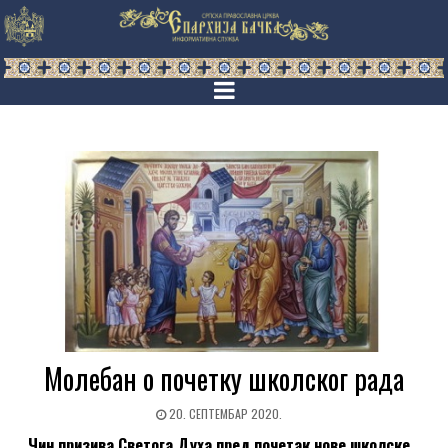
Молебан о почетку школског рада
20. СЕПТЕМБАР 2020.
Чин призива Светога Духа пред почетак нове школске