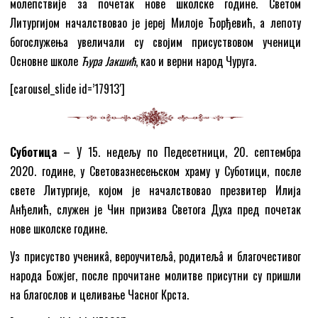
молепствије за почетак нове школске године. Светом
Литургијом началствовао је јереј Милоје Ђорђевић, а лепоту
богослужења увеличали су својим присуствовом ученици
Основне школе
Ћура Јакшић
, као и верни народ Чуруга.
[carousel_slide id=’17913′]
Суботица
– У 15. недељу по Педесетници, 20. септембра
2020. године, у Световазнесењском храму у Суботици, после
свете Литургије, којом је началствовао презвитер Илија
Анђелић, служен је Чин призива Светога Духа пред почетак
нове школске године.
Уз присуство ученикâ, вероучитељâ, родитељâ и благочестивог
народа Божјег, после прочитане молитве присутни су пришли
на благослов и целивање Часног Крста.