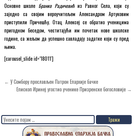
Основне школе
Бранко Радичевић
из Равног Села, који су
заједно са својим вероучитељем Александром Артуковим
приступили Причешћу. Отац Алексеј се обратио ученицима
пригодном беседом, честитајући им почетак нове школске
године, са жељом да успешно савладају задатке који су пред
њима.
[carousel_slide id=’18011′]
Кретање
← У Сомбору прослављен Патрон Епархије бачке
чланка
Епископ Иринеј угостио ученике Призренске богословије →
Search
for: