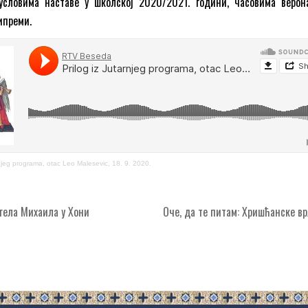
словима наставе у школској 2020/2021. години, часовима верон
рипреми.
rnjeg programa, otac Leo Malesevic, 18. 9. 2020.
гела Михаила у Хони
Оче, да те питам: Хришћанске 