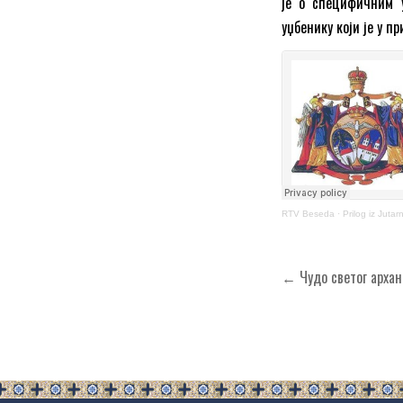
је о специфичним у
уџбенику који је у п
RTV Beseda
·
Prilog iz Juta
Кретање
← Чудо светог aрхан
чланка