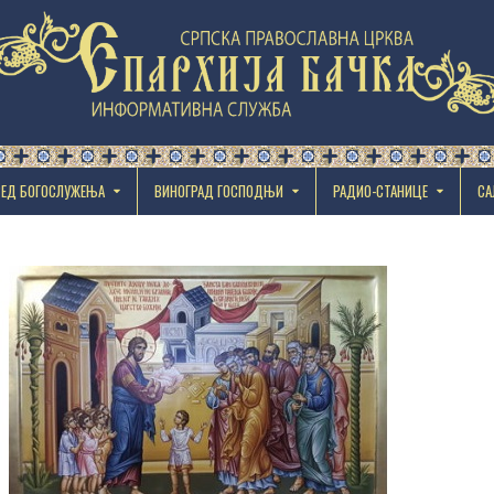
РЕД БОГОСЛУЖЕЊА
ВИНОГРАД ГОСПОДЊИ
РАДИО-СТАНИЦЕ
СА