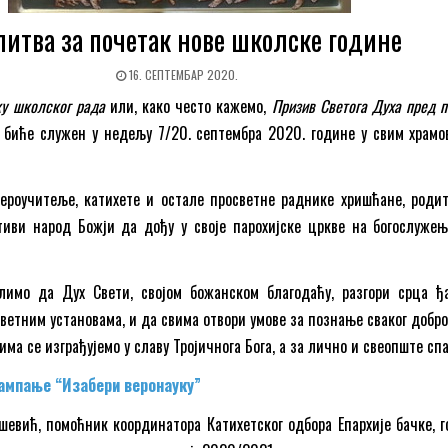
итва за почетак нове школске године
16. СЕПТЕМБАР 2020.
ку школског рада
или, како често кажемо,
Призив Светога Духа пред п
биће служен у недељу 7/20. септембра 2020. године у свим храмо
вероучитеље, катихете и остале просветне раднике хришћане, роди
тиви народ Божји да дођу у своје парохијске цркве на богослужењ
имо да Дух Свети, својом божанском благодаћу, разгори срца ђ
ветним установама, и да свима отвори умове за познање сваког добро
ма се изграђујемо у славу Тројичнога Бога, а за лично и свеопште сп
ампање “Изабери веронауку”
евић, помоћник координатора Катихетског одбора Епархије бачке, г