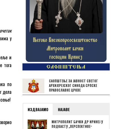
очетак
вима у
теље и
е тога
САОПШТЕЊЕ ЗА ЈАВНОСТ СВЕТОГ
ака по
АРХИЈЕРЕЈСКОГ СИНОДА СРПСКЕ
ПРАВОСЛАВНЕ ЦРКВЕ
г дела
асење!
ИЗДВАЈАМО
НАЈАВЕ
оворио
МИТРОПОЛИТ БАЧКИ ДР ИРИНЕЈ У
ПОДКАСТУ „ПЕРСПЕКТИВЕˮ