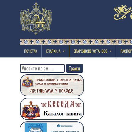
ПОЧЕТАК
ЕПАРХИЈА
EПАРХИЈСКЕ УСТАНОВЕ
РАСПО
Search
for: