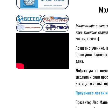
Мол
Молепствије о почет
нове школске године
Епархији бачкој.
Позивамо ученике, 
целокупни благочес
дана.
Дођите да се помол
школама и свим прос
и стицање знањâ који
Преузмите летак к
Презвитер Лео Малеш