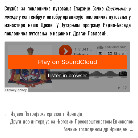
Служба за поклоничка путовања Епархије бачке
Светињама у
походе
у септембру и октобру организује поклоничка путовања у
манастире наше Цркве. У Јутарњем програму Радио-Беседе
поклоничка путовања је најавио г. Драган Павловић.
Кретање
← Изјава Патријарха српског г. Иринеја
чланка
Други део интервјуа са Његовим Преосвештенством Епископом
бачким господином др Иринејем →